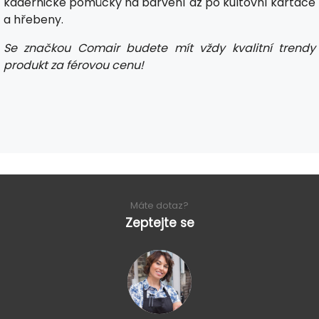
kadeřnické pomůcky na barvení až po kultovní kartáče
a hřebeny.
Se značkou Comair budete mít vždy kvalitní trendy
produkt za férovou cenu!
Máte dotaz?
Zeptejte se