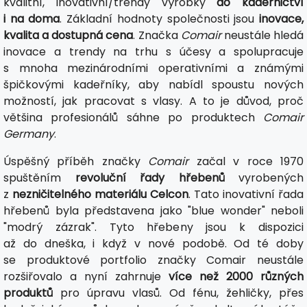
kvalitní, inovativní/trendy výrobky
do kadeřnictví
i na doma
. Základní hodnoty společnosti jsou
inovace,
kvalita a dostupná cena
. Značka
Comair
neustále hledá
inovace a trendy na trhu s účesy a spolupracuje
s mnoha mezinárodními operativními a známými
špičkovými kadeřníky, aby nabídl spoustu nových
možností, jak pracovat s vlasy. A to je důvod, proč
většina profesionálů sáhne po produktech
Comair
Germany
.
Úspěšný příběh značky
Comair
začal v roce 1970
spuštěním
revoluční řady hřebenů
vyrobených
z
nezničitelného materiálu Celcon
. Tato inovativní řada
hřebenů byla představena jako "blue wonder" neboli
"modrý zázrak". Tyto hřebeny jsou k dispozici
až do dneška, i když v nové podobě. Od té doby
se produktové portfolio značky Comair neustále
rozšiřovalo a nyní zahrnuje
více než 2000 různých
produktů
pro úpravu vlasů. Od fénu, žehličky, přes