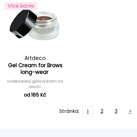
Více barev
Artdeco
Gel Cream for Brows
long-wear
voděodolný gelový krém na
obočí
od 185 Kč
Stránka:
2
3
>
1