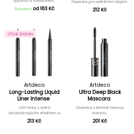
špičkou a štětečkem
řasenka pro extrémní objem
od 163 Kč
Skladem
212 Kč
Více barev
Artdeco
Artdeco
Long-Lasting Liquid
Ultra Deep Black
Liner Intense
Mascara
oční linky s extra
řasenka s temně černou
dlouhotrvajícím efektem a
barvou
intenzivní barvou
213 Kč
201 Kč