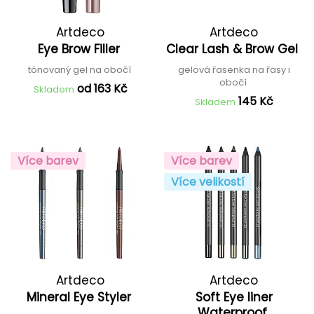
Artdeco
Artdeco
Eye Brow Filler
Clear Lash & Brow Gel
tónovaný gel na obočí
gelová řasenka na řasy i
obočí
od 163 Kč
Skladem
145 Kč
Skladem
Více barev
Více barev
Více velikostí
Artdeco
Artdeco
Mineral Eye Styler
Soft Eye liner
Waterproof