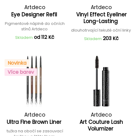
Artdeco
Artdeco
Eye Designer Refil
Vinyl Effect Eyeliner
Long-Lasting
Pigmentové náplně do očních
stínů Artdeco
dlouhotrvající tekuté oční linky
od 112 Kč
Skladem
203 Kč
Skladem
Novinka
Více barev
Artdeco
Artdeco
Ultra Fine Brown Liner
Art Couture Lash
Volumizer
tužka na obočí se zasouvací