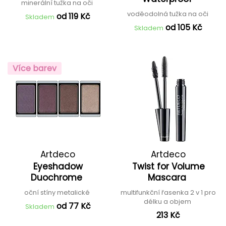
minerální tužka na oči
voděodolná tužka na oči
od 119 Kč
Skladem
od 105 Kč
Skladem
Více barev
Artdeco
Artdeco
Eyeshadow
Twist for Volume
Duochrome
Mascara
oční stíny metalické
multifunkční řasenka 2 v 1 pro
délku a objem
od 77 Kč
Skladem
213 Kč