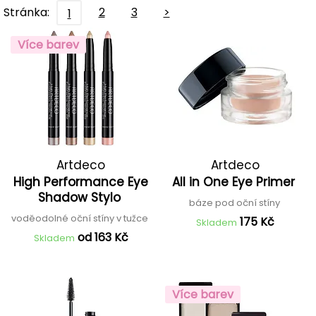
Stránka:
2
3
>
1
Více barev
Artdeco
Artdeco
High Performance Eye
All in One Eye Primer
Shadow Stylo
báze pod oční stíny
voděodolné oční stíny v tužce
175 Kč
Skladem
od 163 Kč
Skladem
Více barev