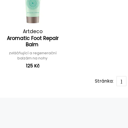
Artdeco
Aromatic Foot Repair
Balm
zvláčňující a regenerační
balzám na nohy
125 Kč
Stránka:
1