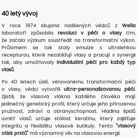
40 letý vývoj
V roce 1974 skupina nadšených vědců z
Wella
laboratoří způsobila
revoluci v péči o vlasy
tím,
že začala výzkum soustředit na transformační výkon.
Průlomem se tak staly emulze s ultralehkou
recepturou, které nezatěžují vlasy a pracují v synergii
tak, aby umožňovaly
individuální péči pro každý typ
vlasů
.
Po 40 letech úsilí, věnovanému transformační péči
o vlasy, vědci vytvořili
ultra-personalizovanou péči
.
Zjistili, že vlasová vlákna každého člověka mají
jedinečný genetický profil, který určuje jeho přirozenou
pružnost, zdraví a obranyschopnost. Hladina lipidů
uvnitř vlasů určuje stálost keratinu, který zajišťuje
integritu a flexibilitu vlasové kutikuly. Tento
"vlasový
otisk prstů"
má významný vliv na vlasovou energii.