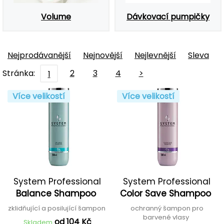
Volume
Dávkovací pumpičky
Nejprodávanější
Nejnovější
Nejlevnější
Sleva
Stránka:
2
3
4
>
1
Více velikostí
Více velikostí
System Professional
System Professional
Balance Shampoo
Color Save Shampoo
zklidňující a posilující šampon
ochranný šampon pro
barvené vlasy
od 104 Kč
Skladem