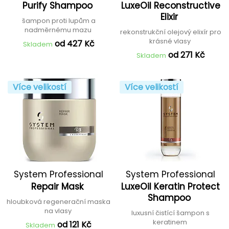
Purify Shampoo
LuxeOil Reconstructive
Elixir
šampon proti lupům a
nadměrnému mazu
rekonstrukční olejový elixír pro
krásné vlasy
od 427 Kč
Skladem
od 271 Kč
Skladem
Více velikostí
Více velikostí
System Professional
System Professional
Repair Mask
LuxeOil Keratin Protect
Shampoo
hloubková regenerační maska
na vlasy
luxusní čistící šampon s
keratinem
od 121 Kč
Skladem