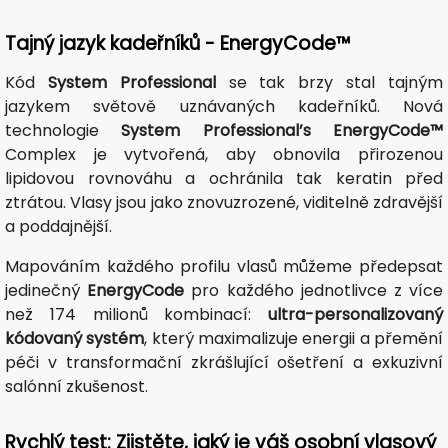
Tajný jazyk kadeřníků - EnergyCode™
Kód
System Professional
se tak brzy stal tajným
jazykem světově uznávaných kadeřníků. Nová
technologie
System Professional’s EnergyCode™
Complex je vytvořená, aby obnovila přirozenou
lipidovou rovnováhu a ochránila tak keratin před
ztrátou. Vlasy jsou jako znovuzrozené, viditelně zdravější
a poddajnější.
Mapováním každého profilu vlasů můžeme předepsat
jedinečný
EnergyCode
pro každého jednotlivce z více
než 174 milionů kombinací:
ultra-personalizovaný
kódovaný systém
, který maximalizuje energii a přemění
péči v transformační zkrášlující ošetření a exkuzivní
salónní zkušenost.
Rychlý test: Zjistěte, jaký je váš osobní vlasový