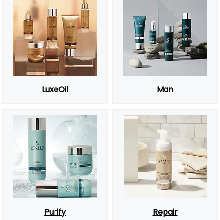
LuxeOil
Man
Purify
Repair