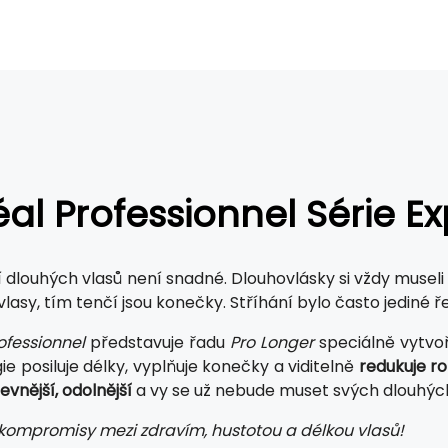
éal Professionnel Série E
 dlouhých vlasů není snadné. Dlouhovlásky si vždy museli 
 vlasy, tím tenčí jsou konečky. Stříhání bylo často jediné
ofessionnel
představuje řadu
Pro Longer
speciálně vytv
e posiluje délky, vyplňuje konečky a viditelně
redukuje r
pevnější, odolnější
a vy se už nebude muset svých dlouhých
kompromisy mezi zdravím, hustotou a délkou vlasů!