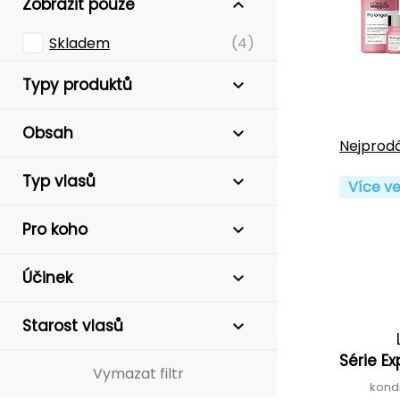
Zobrazit pouze
Skladem
(4)
Typy produktů
Obsah
Nejprodá
Typ vlasů
Více ve
Pro koho
Účinek
Starost vlasů
Série E
Vymazat filtr
kond