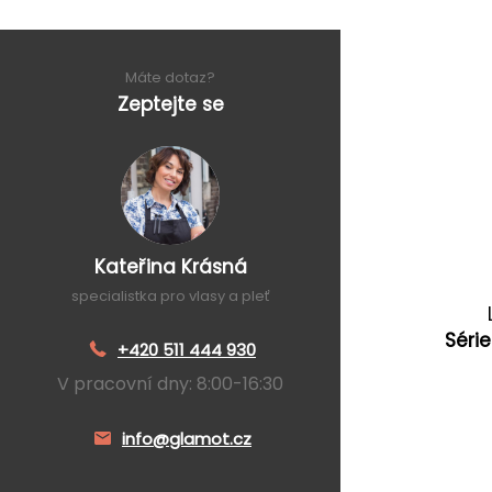
Máte dotaz?
Zeptejte se
Kateřina Krásná
specialistka pro vlasy a pleť
Série
+420 511 444 930
V pracovní dny: 8:00-16:30
info@glamot.cz