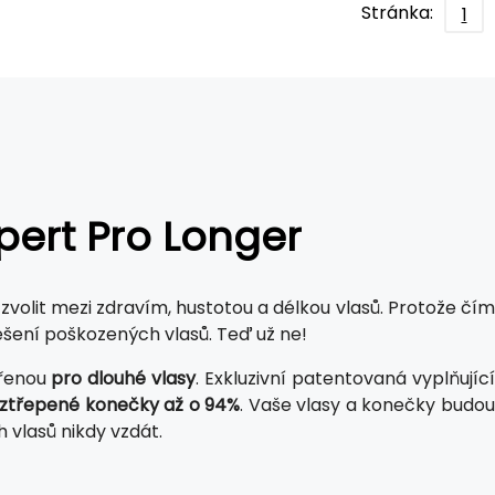
Stránka:
1
xpert Pro Longer
zvolit mezi zdravím, hustotou a délkou vlasů. Protože čím
 řešení poškozených vlasů. Teď už ne!
ořenou
pro dlouhé vlasy
. Exkluzivní patentovaná vyplňujíc
oztřepené konečky až o 94%
. Vaše vlasy a konečky budo
 vlasů nikdy vzdát.