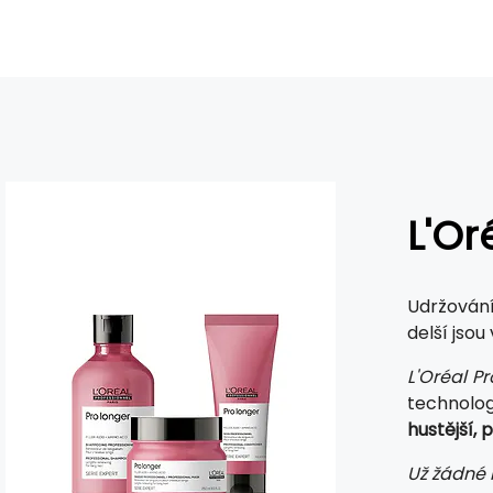
L'Or
Udržování
delší jsou
L'Oréal Pr
technologi
hustější, 
Už žádné 