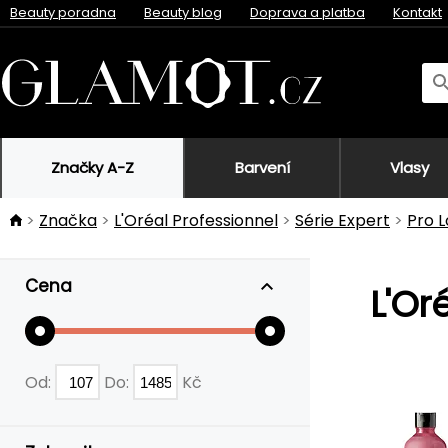
Beauty poradna
Beauty blog
Doprava a platba
Kontakt
Značky A-Z
Barvení
Vlasy
Značka
L'Oréal Professionnel
Série Expert
Pro 
Cena
L'Or
Od:
Do:
Kč