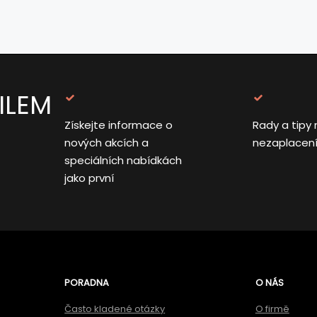
ILEM
Získejte informace o
Rady a tipy 
nových akcích a
nezaplacen
speciálních nabídkách
jako první
PORADNA
O NÁS
Často kladené otázky
O firmě