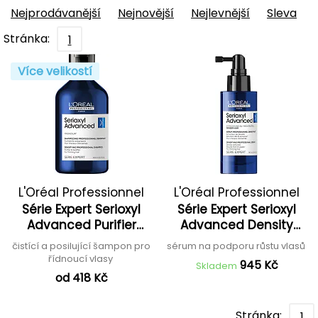
Nejprodávanější
Nejnovější
Nejlevnější
Sleva
Stránka:
1
Více velikostí
L'Oréal Professionnel
L'Oréal Professionnel
Série Expert Serioxyl
Série Expert Serioxyl
Advanced Purifier
Advanced Density
Bodyfying Shampoo
Activatro Sérum
čistící a posilující šampon pro
sérum na podporu růstu vlasů
řídnoucí vlasy
945 Kč
Skladem
od 418 Kč
Stránka:
1