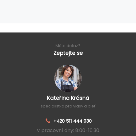
Máte dotaz?
Zeptejte se
Kateřina Krásná
specialistka pro vlasy a pleť
+420 511 444 930
V pracovní dny: 8:00-16:30