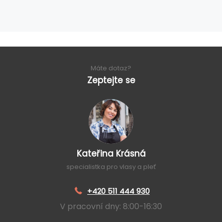
Máte dotaz?
Zeptejte se
Kateřina Krásná
specialistka pro vlasy a pleť
+420 511 444 930
V pracovní dny: 8:00-16:30