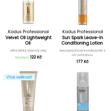
Kadus Professional
Kadus Professional
Velvet Oil Lightweight
Sun Spark Leave-In
Oil
Conditioning Lotion
ultra lehký vlasový olej
bezoplachový kondicionér s
UV ochranou
122 Kč
Skladem
177 Kč
Více velikostí