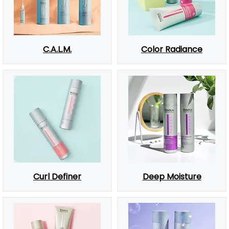
C.A.L.M.
Color Radiance
Curl Definer
Deep Moisture