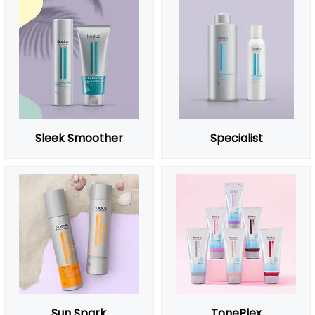
Sleek Smoother
Specialist
Sun Spark
TonePlex