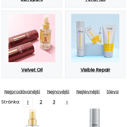
Velvet Oil
Visible Repair
Nejprodávanější
Nejnovější
Nejlevnější
Sleva
Stránka:
2
3
>
1