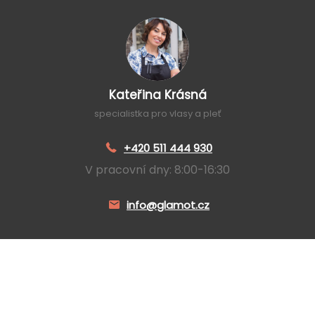
Kateřina Krásná
specialistka pro vlasy a pleť
+420 511 444 930
V pracovní dny: 8:00-16:30
info@glamot.cz