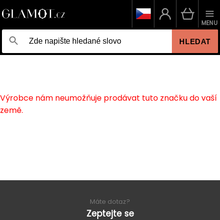
MENU
HLEDAT
Výrobce nám neumožňuje prodávat tuto značku do vaší
země.
Máte dotaz?
Zeptejte se