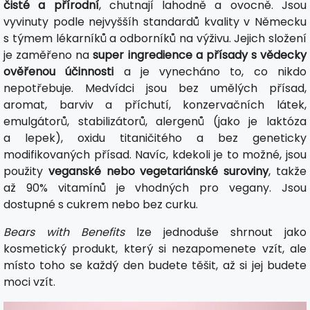
čisté a přírodní
, chutnají lahodně a ovocně. Jsou
vyvinuty podle nejvyššíh standardů kvality v Německu
s týmem lékarníků a odborníků na výživu. Jejich složení
je zaměřeno na
super ingredience a přísady s vědecky
ověřenou účinnosti
a je vynecháno to, co nikdo
nepotřebuje. Medvídci jsou bez umělých přísad,
aromat, barviv a příchutí, konzervačních látek,
emulgátorů, stabilizátorů, alergenů (jako je laktóza
a lepek), oxidu titaničitého a bez geneticky
modifikovaných přísad. Navíc, kdekoli je to možné, jsou
použity
veganské nebo vegetariánské suroviny
, takže
až 90% vitamínů je vhodných pro vegany. Jsou
dostupné s cukrem nebo bez curku.
Bears with Benefits
lze jednoduše shrnout jako
kosmetický produkt, který si nezapomenete vzít, ale
místo toho se každý den budete těšit, až si jej budete
moci vzít.