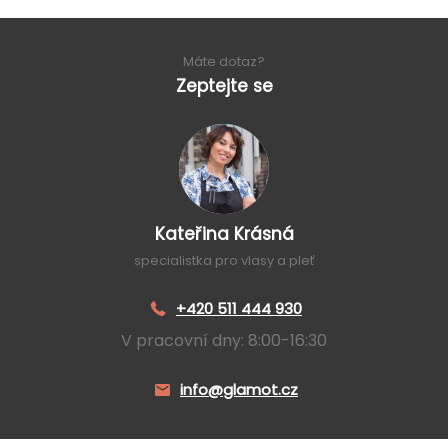
Máte dotaz?
Zeptejte se
Kateřina Krásná
specialistka pro vlasy a pleť
+420 511 444 930
V pracovní dny: 8:00-16:30
info@glamot.cz