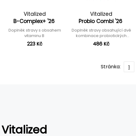
Vitalized
Vitalized
B-Complex+ '26
Probio Combi '26
Doplněk stravy s obsahem
Doplněk stravy obsahující dvě
vitaminu B
kombinace probiotických
kultur
223 Kč
486 Kč
Stránka:
1
Vitalized