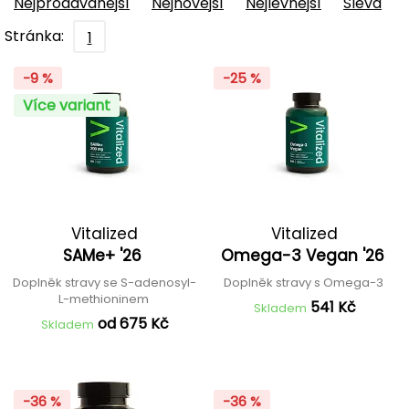
Nejprodávanější
Nejnovější
Nejlevnější
Sleva
Stránka:
1
-9 %
-25 %
Více variant
Vitalized
Vitalized
SAMe+ '26
Omega-3 Vegan '26
Doplněk stravy se S-adenosyl-
Doplněk stravy s Omega-3
L-methioninem
541 Kč
Skladem
od 675 Kč
Skladem
-36 %
-36 %