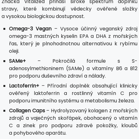
Značka Vitalized přináší široké spektrum doplňků
stravy, které kombinují vědecky ověřené složky
a vysokou biologickou dostupnost.
Omega-3 Vegan
– Vysoce účinný veganský zdroj
omega-3 mastných kyselin EPA a DHA z mořských
řas, který je plnohodnotnou alternativou k rybímu
oleji.
SAMe+
– Pokročilá formule s S-
adenosylmethioninem (SAMe) a vitamíny B6 a B12
pro podporu duševního zdraví a nálady.
Lactoferrin+
– Přírodní doplněk obsahující klinicky
ověřený laktoferrin a rostlinný vitamín C pro
podporu imunitního systému a metabolismu železa.
Collagen Caps
– Hydrolyzovaný kolagen z mořských
zdrojů a vaječných skořápek, obohacený o vitamín
C a zinek pro podporu zdravé pokožky, kloubů
a pohybového aparátu.