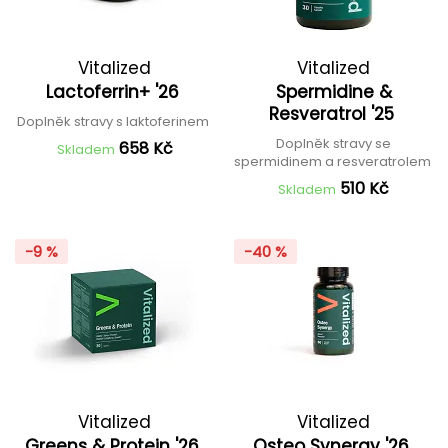
Vitalized
Vitalized
Lactoferrin+ '26
Spermidine &
Resveratrol '25
Doplněk stravy s laktoferinem
Doplněk stravy se
658 Kč
Skladem
spermidinem a resveratrolem
510 Kč
Skladem
-9 %
-40 %
Vitalized
Vitalized
Greens & Protein '26
Osteo Synergy '26