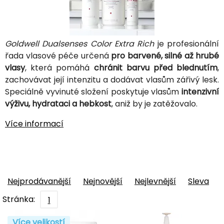
Goldwell Dualsenses Color Extra Rich
je profesionální
řada vlasové péče určená
pro barvené, silné až hrubé
vlasy
, která pomáhá
chránit barvu před blednutím
,
zachovávat její intenzitu a dodávat vlasům zářivý lesk.
Speciálně vyvinuté složení poskytuje vlasům
intenzivní
výživu, hydrataci a hebkost
, aniž by je zatěžovalo.
Více informací
Nejprodávanější
Nejnovější
Nejlevnější
Sleva
Stránka:
1
Více velikostí