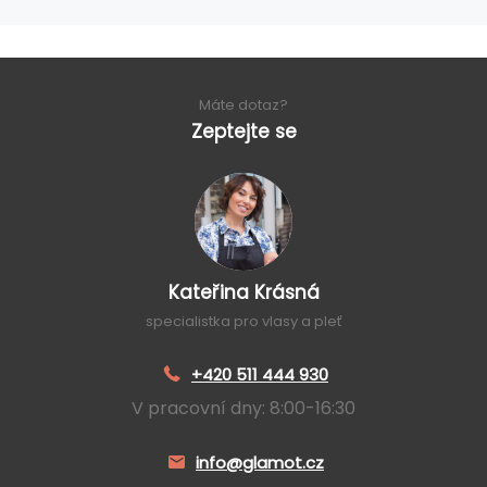
Máte dotaz?
Zeptejte se
Kateřina Krásná
specialistka pro vlasy a pleť
+420 511 444 930
V pracovní dny: 8:00-16:30
info@glamot.cz