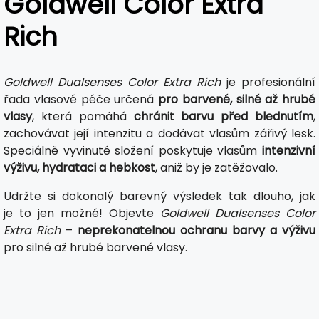
Goldwell Color Extra
Rich
Goldwell Dualsenses Color Extra Rich
je profesionální
řada vlasové péče určená
pro barvené, silné až hrubé
vlasy
, která pomáhá
chránit barvu před blednutím
,
zachovávat její intenzitu a dodávat vlasům zářivý lesk.
Speciálně vyvinuté složení poskytuje vlasům
intenzivní
výživu, hydrataci a hebkost
, aniž by je zatěžovalo.
Udržte si dokonalý barevný výsledek tak dlouho, jak
je to jen možné! Objevte
Goldwell Dualsenses Color
Extra Rich
–
neprekonatelnou ochranu barvy a výživu
pro silné až hrubé barvené vlasy.