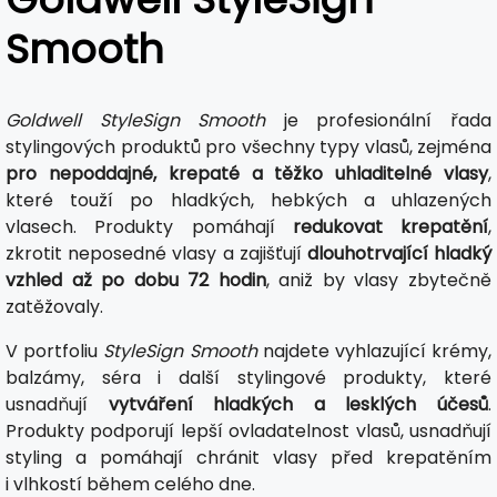
Smooth
Goldwell StyleSign Smooth
je profesionální řada
stylingových produktů pro všechny typy vlasů, zejména
pro nepoddajné, krepaté a těžko uhladitelné vlasy
,
které touží po hladkých, hebkých a uhlazených
vlasech. Produkty pomáhají
redukovat krepatění
,
zkrotit neposedné vlasy a zajišťují
dlouhotrvající hladký
vzhled až po dobu 72 hodin
, aniž by vlasy zbytečně
zatěžovaly.
V portfoliu
StyleSign Smooth
najdete vyhlazující krémy,
balzámy, séra i další stylingové produkty, které
usnadňují
vytváření hladkých a lesklých účesů
.
Produkty podporují lepší ovladatelnost vlasů, usnadňují
styling a pomáhají chránit vlasy před krepatěním
i vlhkostí během celého dne.