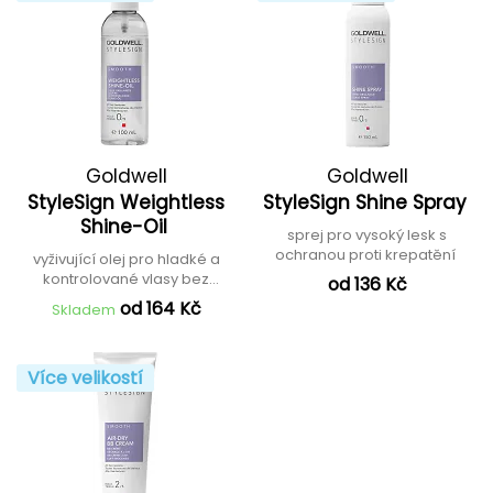
Goldwell
Goldwell
StyleSign Weightless
StyleSign Shine Spray
Shine-Oil
sprej pro vysoký lesk s
ochranou proti krepatění
vyživující olej pro hladké a
kontrolované vlasy bez
od 136 Kč
fénování
od 164 Kč
Skladem
Více velikostí