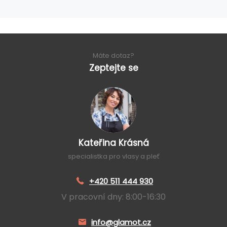
Máte dotaz?
Zeptejte se
Kateřina Krásná
specialistka pro vlasy a pleť
+420 511 444 930
V pracovní dny: 8:00-16:30
info@glamot.cz