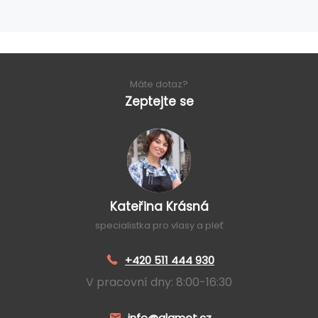
Máte dotaz?
Zeptejte se
Kateřina Krásná
specialistka pro vlasy a pleť
+420 511 444 930
V pracovní dny: 8:00-16:30
info@glamot.cz