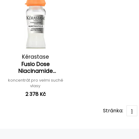
Kérastase
Fusio Dose
Niacinamide
Concentré Nutritive
koncentrát pro velmi suché
vlasy
2 378 Kč
Stránka:
1