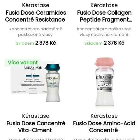
Kérastase
Kérastase
Fusio Dose Ceramides
Fusio Dose Collagen
Concentré Resistance
Peptide Fragment
Concentré
koncentrát pro nadměrně
koncentrát pro poškozené
poškozené vlasy
vlasy náchylné k lámání
2 378 Kč
2 378 Kč
Skladem
Skladem
Více variant
Kérastase
Kérastase
Fusio Dose Concentré
Fusio Dose Amino-Acid
Vita-Ciment
Concentré
koncentrát pro poškozené
koncentrát pro barvené vlasy