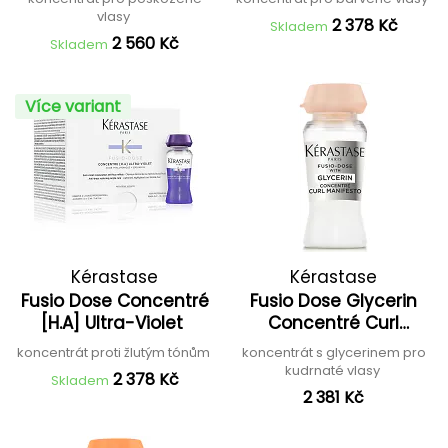
vlasy
2 378 Kč
Skladem
2 560 Kč
Skladem
Více variant
Kérastase
Kérastase
Fusio Dose Concentré
Fusio Dose Glycerin
[H.A] Ultra-Violet
Concentré Curl
Manifesto
koncentrát proti žlutým tónům
koncentrát s glycerinem pro
kudrnaté vlasy
2 378 Kč
Skladem
2 381 Kč