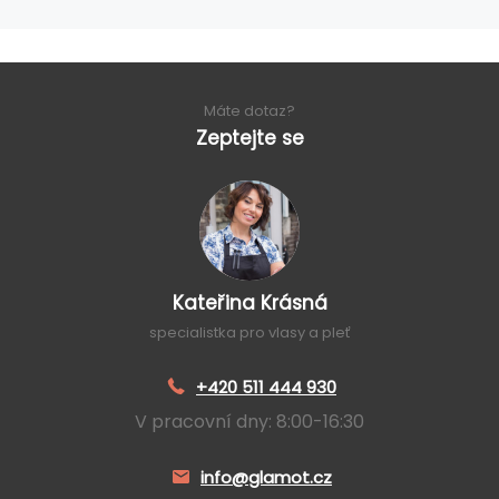
Máte dotaz?
Zeptejte se
Kateřina Krásná
specialistka pro vlasy a pleť
+420 511 444 930
V pracovní dny: 8:00-16:30
info@glamot.cz