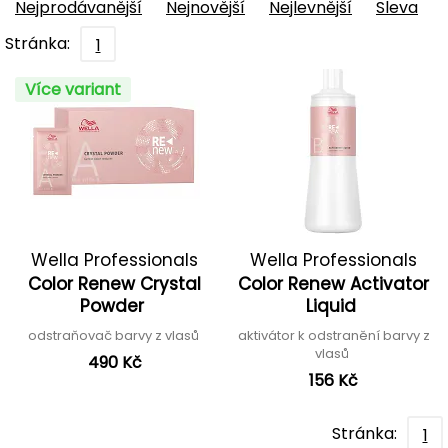
Nejprodávanější
Nejnovější
Nejlevnější
Sleva
Stránka:
1
Více variant
Wella Professionals
Wella Professionals
Color Renew Crystal
Color Renew Activator
Powder
Liquid
odstraňovač barvy z vlasů
aktivátor k odstranění barvy z
vlasů
490 Kč
156 Kč
Stránka:
1