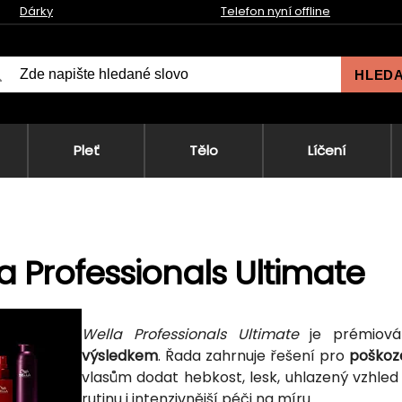
Dárky
Telefon nyní offline
HLED
Pleť
Tělo
Líčení
a Professionals Ultimate
Wella Professionals Ultimate
je prémio
výsledkem
. Řada zahrnuje řešení pro
poškoze
vlasům dodat hebkost, lesk, uhlazený vzhled
rutinu i intenzivnější péči na míru.