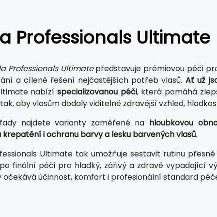
a Professionals Ultimate
a Professionals Ultimate
představuje prémiovou péči pro 
vání a cílené řešení nejčastějších potřeb vlasů.
Ať už j
ltimate nabízí
specializovanou péči
, která pomáhá zlepši
ak, aby vlasům dodaly viditelně zdravější vzhled, hladkost,
řady najdete varianty zaměřené na
hloubkovou obnov
u krepatění i ochranu barvy a lesku barvených vlasů
.
fessionals Ultimate tak umožňuje sestavit rutinu přesn
 po finální péči pro hladký, zářivý a zdravě vypadající 
 očekává účinnost, komfort i profesionální standard péč