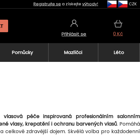
Registrujte se
a získejte
výhody!
CZK
AT
0 Kč
Přihlásit se
Pomůcky
Mazlíčci
Léto
vá
vlasová péče inspirovaná profesionálním salonní
né vlasy, krepatění i ochranu barvených vlasů
. Pomáhá
 a celkově zdravější dojem. Skvělá volba pro každodenní