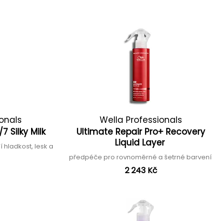
ionals
Wella Professionals
7 Silky Milk
Ultimate Repair Pro+ Recovery
Liquid Layer
 hladkost, lesk a
předpéče pro rovnoměrné a šetrné barvení
2 243 Kč