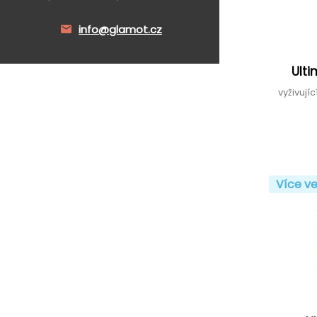
info@glamot.cz
Ult
vyživují
Více ve