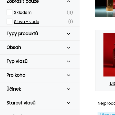
Zobrazit pouze
Skladem
(11)
Sleva - vada
(1)
Typy produktů
Obsah
Typ vlasů
Pro koho
Ul
Účinek
Starost vlasů
Nejprodá