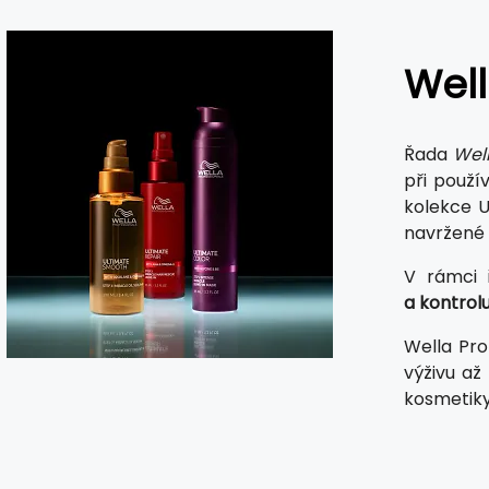
Well
Řada
Well
při použí
kolekce U
navržené t
V rámci 
a kontrol
Wella Pro
výživu až
kosmetiky