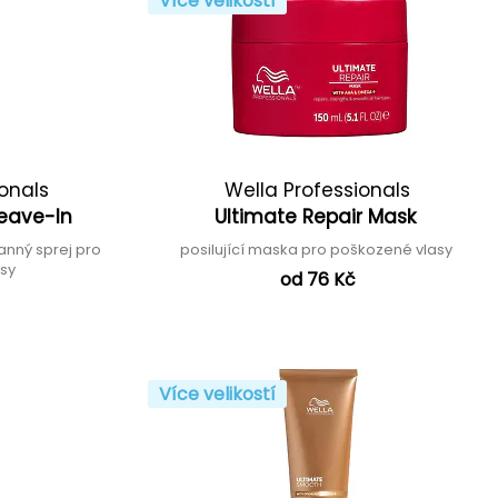
Více velikostí
ionals
Wella Professionals
Leave-In
Ultimate Repair Mask
nný sprej pro
posilující maska pro poškozené vlasy
asy
od 76 Kč
Více velikostí