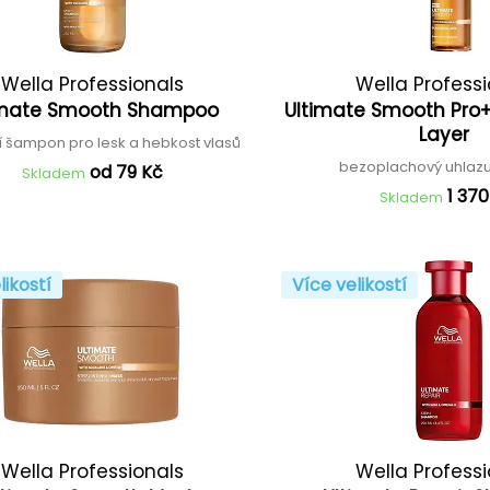
Wella Professionals
Wella Profess
imate Smooth Shampoo
Ultimate Smooth Pro+
Layer
cí šampon pro lesk a hebkost vlasů
bezoplachový uhlazuj
od 79 Kč
Skladem
1 370
Skladem
likostí
Více velikostí
Wella Professionals
Wella Profess