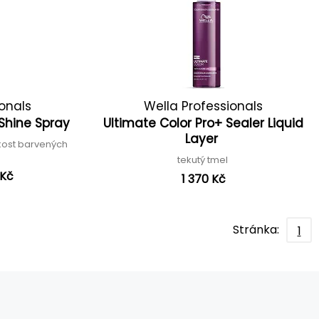
ionals
Wella Professionals
 Shine Spray
Ultimate Color Pro+ Sealer Liquid
Layer
dkost barvených
tekutý tmel
 Kč
1 370 Kč
Stránka:
1