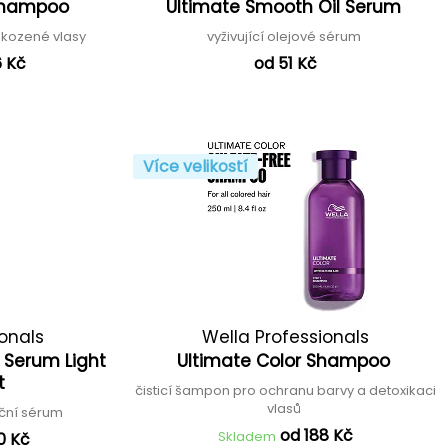
 Shampoo
Ultimate Smooth Oil Serum
kozené vlasy
vyživující olejové sérum
6 Kč
od 51 Kč
Více velikostí
ionals
Wella Professionals
t Serum Light
Ultimate Color Shampoo
t
čisticí šampon pro ochranu barvy a detoxikaci
vlasů
ační sérum
od 188 Kč
Skladem
0 Kč