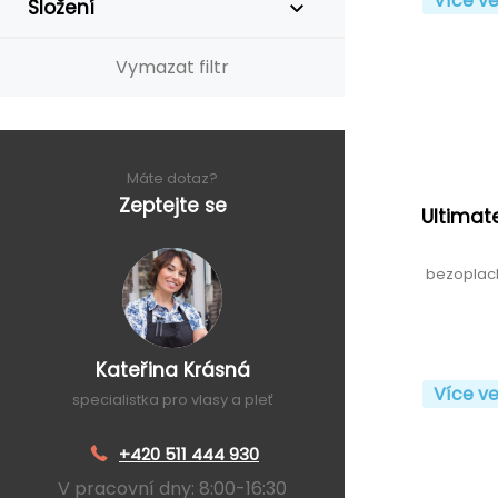
Více ve
Složení
Vymazat filtr
Máte dotaz?
Zeptejte se
Ultimat
bezoplac
Kateřina Krásná
Více ve
specialistka pro vlasy a pleť
+420 511 444 930
V pracovní dny: 8:00-16:30