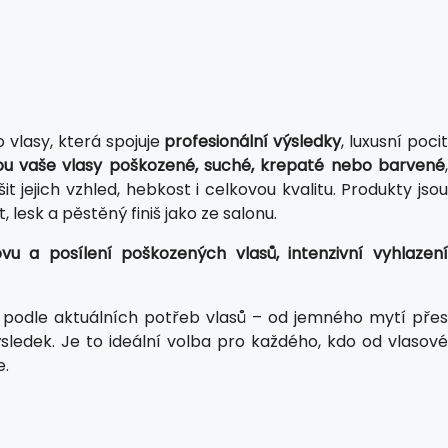
vlasy, která spojuje
profesionální výsledky
, luxusní poci
sou vaše vlasy poškozené, suché, krepaté nebo barvené
t jejich vzhled, hebkost i celkovou kvalitu. Produkty jso
 lesk a pěstěný finiš jako ze salonu.
u a posílení poškozených vlasů, intenzivní vyhlazení
ě podle aktuálních potřeb vlasů – od jemného mytí přes
výsledek. Je to ideální volba pro každého, kdo od vlasové
e.