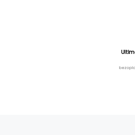
Ultim
bezopla