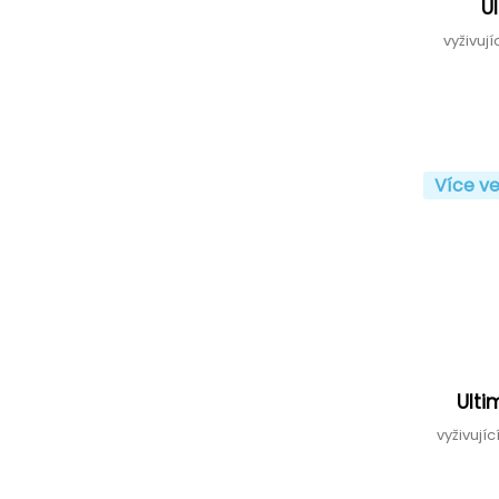
U
vyživuj
Více ve
Ulti
vyživují