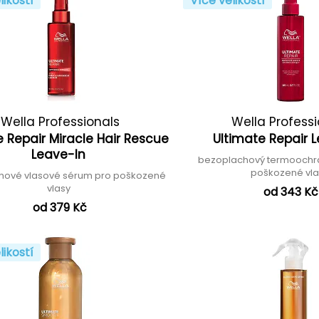
likostí
Více velikostí
Wella Professionals
Wella Profess
e Repair Miracle Hair Rescue
Ultimate Repair 
Leave-In
bezoplachový termoochra
poškozené vl
hové vlasové sérum pro poškozené
vlasy
od 343 Kč
od 379 Kč
likostí