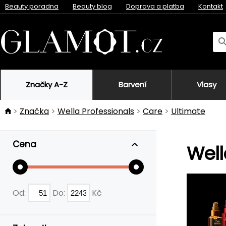
Beauty poradna
Beauty blog
Doprava a platba
Kontakt
Značky A-Z
Barvení
Vlasy
Značka
Wella Professionals
Care
Ultimate
Cena
Well
Od:
Do:
Kč