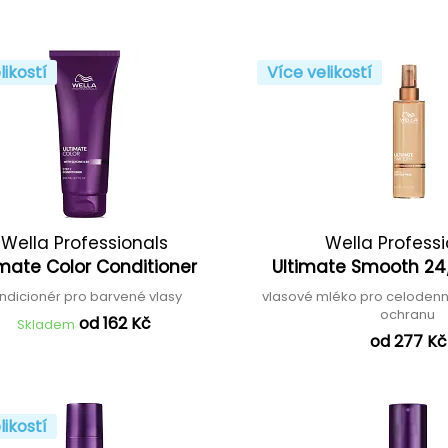
likostí
Více velikostí
Wella Professionals
Wella Profess
imate Color Conditioner
Ultimate Smooth 24/
ndicionér pro barvené vlasy
vlasové mléko pro celodenní
ochranu
od 162 Kč
Skladem
od 277 Kč
likostí