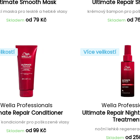
ltimate Smooth Mask
Ultimate Repair
ící maska pro lesklé a hebké vlasy
krémový šampon pro poš
od 79 Kč
od 7
Skladem
Skladem
likostí
Více velikostí
Wella Professionals
Wella Profess
mate Repair Conditioner
Ultimate Repair Nigh
Treatmen
cí kondicionér pro poškozené vlasy
noční lehké regener
od 99 Kč
Skladem
od 25
Skladem