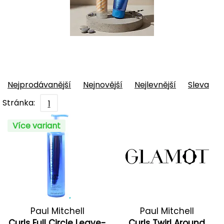
Nejprodávanější
Nejnovější
Nejlevnější
Sleva
Stránka:
1
Více variant
Paul Mitchell
Paul Mitchell
Curls Full Circle Leave-
Curls Twirl Around