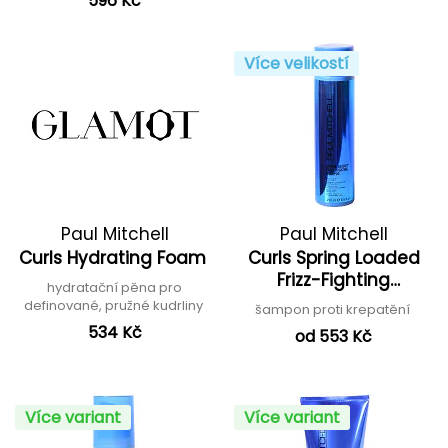
596 Kč
Více velikostí
Paul Mitchell
Paul Mitchell
Curls Hydrating Foam
Curls Spring Loaded
Frizz-Fighting
hydratační pěna pro
Shampoo
definované, pružné kudrliny
šampon proti krepatění
534 Kč
od 553 Kč
Více variant
Více variant