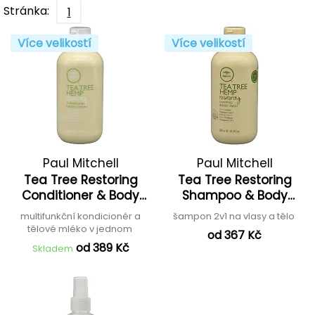
Stránka:
1
Více velikostí
Více velikostí
Paul Mitchell
Paul Mitchell
Tea Tree Restoring
Tea Tree Restoring
Conditioner & Body
Shampoo & Body
Lotion
Wash
multifunkční kondicionér a
šampon 2v1 na vlasy a tělo
tělové mléko v jednom
od 367 Kč
od 389 Kč
Skladem