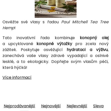
Osvěžte své vlasy s řadou
Paul Mitchell Tea Tree
Hemp
!
Tato inovativní řada kombinuje
konopný olej
a upcyklované
konopné výtažky
pro zcela nový
zážitek. Poskytuje osvěžující
hydrataci a výživu
,
zanechává vaše vlasy zdravě vypadající a oslnivě
lesklé, a to ekologicky. Dopřejte svým vlasům péči,
která hýčká!
Více informací
Nejprodávanější
Nejnovější
Nejlevnější
Sleva