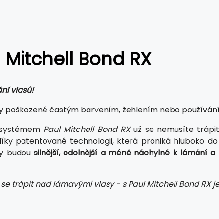
 Mitchell Bond RX
ní vlasů!
sy poškozené častým barvením, žehlením nebo používán
 systémem
Paul Mitchell Bond RX
už se nemusíte trápit
 díky patentované technologii, která proniká hluboko do
sy budou
silnější, odolnější a méně náchylné k lámání a
 se trápit nad lámavými vlasy - s Paul Mitchell Bond RX j