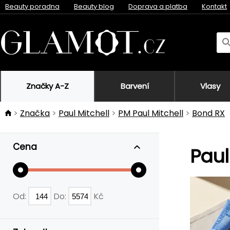
Beauty poradna
Beauty blog
Doprava a platba
Kontakt
Značky A-Z
Barvení
Vlasy
Značka
Paul Mitchell
PM Paul Mitchell
Bond RX
Cena
Paul
Od:
Do:
Kč