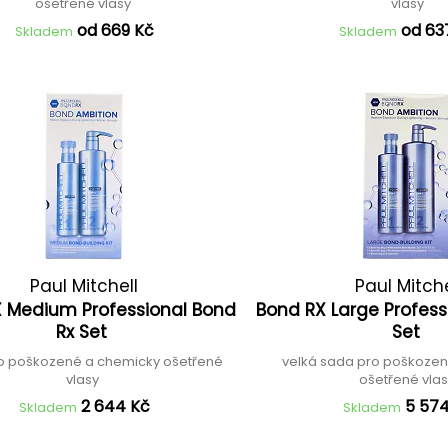
ošetřené vlasy
vlasy
od 669 Kč
od 63
Skladem
Skladem
Paul Mitchell
Paul Mitche
 Medium Professional Bond
Bond RX Large Profess
Rx Set
Set
o poškozené a chemicky ošetřené
velká sada pro poškoze
vlasy
ošetřené vla
2 644 Kč
5 57
Skladem
Skladem