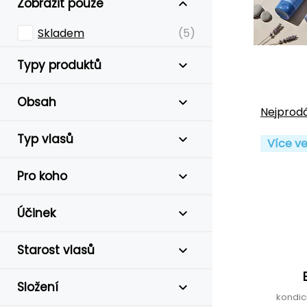
Zobrazit pouze
Skladem
(5)
Typy produktů
Obsah
Nejprodá
Typ vlasů
Více ve
Pro koho
Účinek
Starost vlasů
Složení
kondic