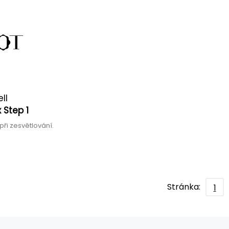
ll
 Step 1
při zesvětlování.
Stránka:
1