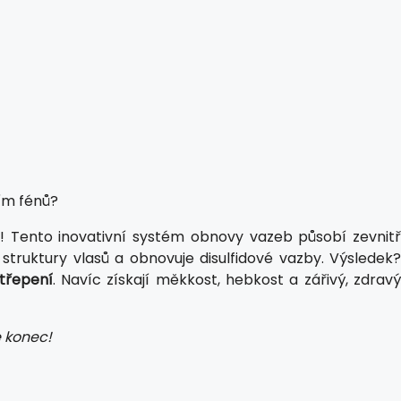
ím fénů?
! Tento inovativní systém obnovy vazeb působí zevnit
 struktury vlasů a obnovuje disulfidové vazby. Výsledek?
 třepení
. Navíc získají měkkost, hebkost a zářivý, zdrav
e konec!