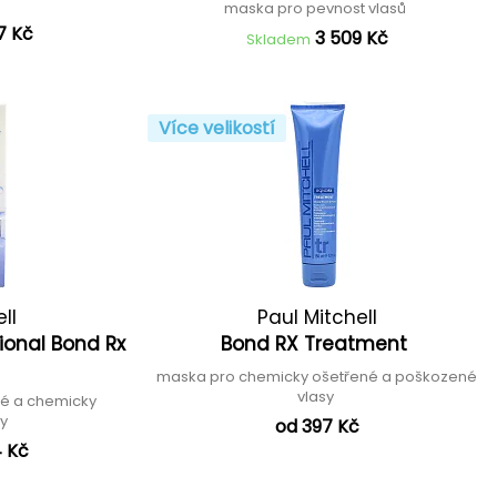
maska pro pevnost vlasů
7 Kč
3 509 Kč
Skladem
Více velikostí
ll
Paul Mitchell
ional Bond Rx
Bond RX Treatment
maska pro chemicky ošetřené a poškozené
vlasy
né a chemicky
sy
od 397 Kč
4 Kč