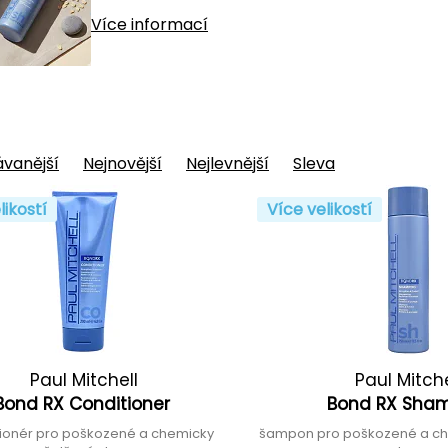
Více informací
vanější
Nejnovější
Nejlevnější
Sleva
likostí
Více velikostí
Paul Mitchell
Paul Mitche
Bond RX Conditioner
Bond RX Sha
ionér pro poškozené a chemicky
šampon pro poškozené a ch