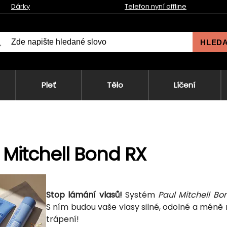
Dárky
Telefon nyní offline
HLED
Pleť
Tělo
Líčení
 Mitchell Bond RX
Stop lámání vlasů!
Systém
Paul Mitchell Bo
S ním budou vaše vlasy silné, odolné a méně 
trápení!