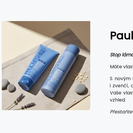
Paul
Stop lámá
Máte vla
S novým
i zvenčí,
Vaše vla
vzhled.
Přestaňte