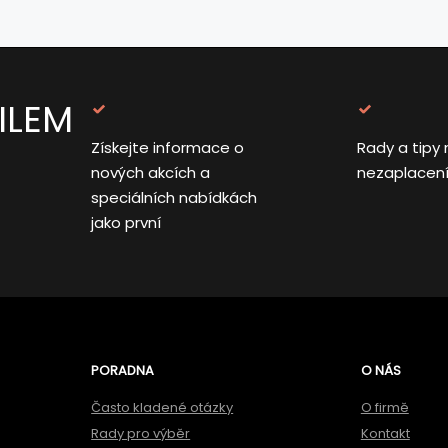
ILEM
Získejte informace o
Rady a tipy 
nových akcích a
nezaplacen
speciálních nabídkách
jako první
PORADNA
O NÁS
Často kladené otázky
O firmě
Rady pro výběr
Kontakt