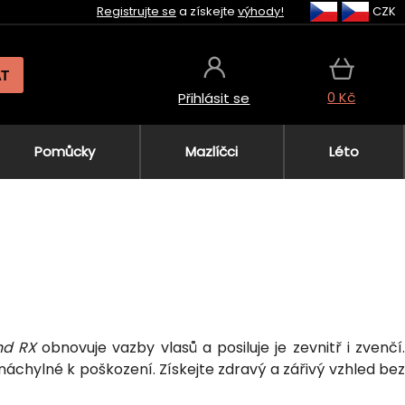
Registrujte se
a získejte
výhody!
CZK
AT
0 Kč
Přihlásit se
Pomůcky
Mazlíčci
Léto
nd RX
obnovuje vazby vlasů a posiluje je zevnitř i zvenčí.
náchylné k poškození. Získejte zdravý a zářivý vzhled bez