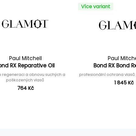
Více variant
Paul Mitchell
Paul Mitche
ond RX Reparative Oil
Bond RX Bond Rx
ro regeneraci a obnovu suchých a
profesionální ochrana vlasů 
poškozených vlasů
1 845 Kč
764 Kč