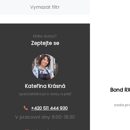
Vymazat filtr
Máte dotaz?
Zeptejte se
Kateřina Krásná
Bond RX
specialistka pro vlasy a pleť
sada pr
+420 511 444 930
V pracovní dny: 8:00-16:30