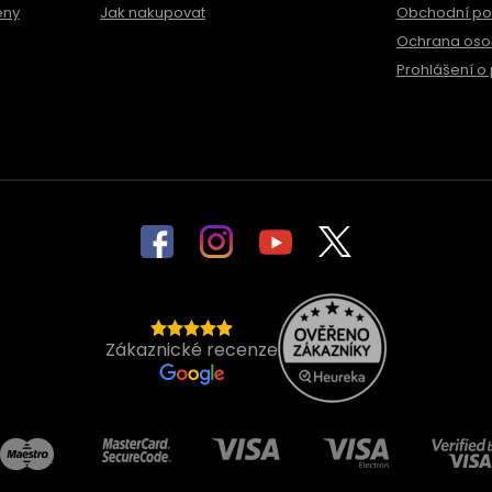
ěny
Jak nakupovat
Obchodní p
Ochrana oso
Prohlášení o 
Zákaznické recenze