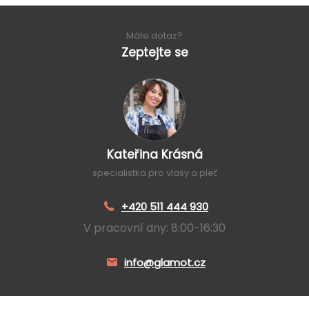
Máte dotaz?
Zeptejte se
Kateřina Krásná
specialistka pro vlasy a pleť
+420 511 444 930
V pracovní dny: 8:00-16:30
info@glamot.cz