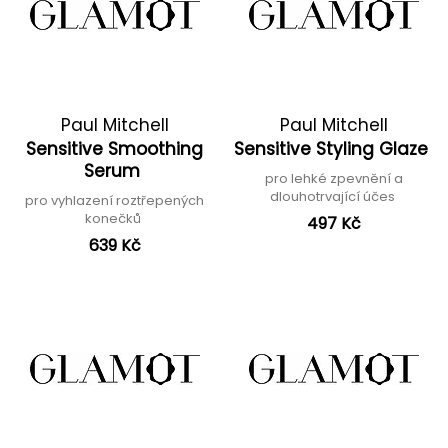
Paul Mitchell
Paul Mitchell
Sensitive Smoothing
Sensitive Styling Glaze
Serum
pro lehké zpevnění a
dlouhotrvající účes
pro vyhlazení roztřepených
konečků
497 Kč
639 Kč