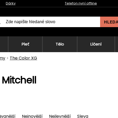
Dárky
Telefon nyní offline
HLED
Pleť
Tělo
Líčení
émy
The Color XG
 Mitchell
vanější
Nejnovější
Nejlevnější
Sleva