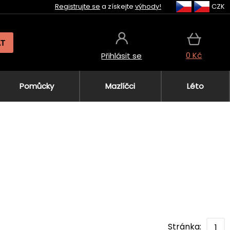
Registrujte se
a získejte
výhody!
CZK
AT
0 Kč
Přihlásit se
Pomůcky
Mazlíčci
Léto
Stránka:
1