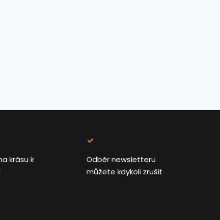
na krásu k
Odběr newsletteru
í
můžete kdykoli zrušit