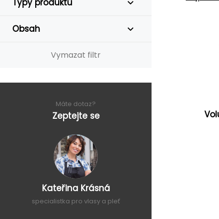
Typy produktů
Obsah
Vymazat filtr
Máte dotaz?
Vo
Zeptejte se
Kateřina Krásná
specialistka pro vlasy a pleť