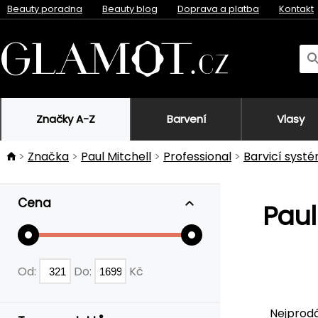
Beauty poradna
Beauty blog
Doprava a platba
Kontakt
Značky A-Z
Barvení
Vlasy
Značka
Paul Mitchell
Professional
Barvicí syst
Cena
Paul
Od:
Do:
Kč
Nejprodá