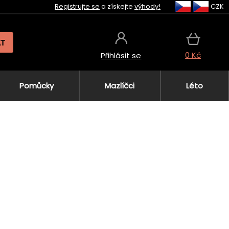
Registrujte se
a získejte
výhody!
CZK
AT
0 Kč
Přihlásit se
Pomůcky
Mazlíčci
Léto