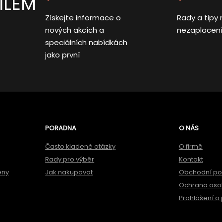
ILEM
Získejte informace o
Rady a tipy 
nových akcích a
nezaplacen
speciálních nabídkách
jako první
PORADNA
O NÁS
Často kladené otázky
O firmě
Rady pro výběr
Kontakt
ěny
Jak nakupovat
Obchodní p
Ochrana oso
Prohlášení o 