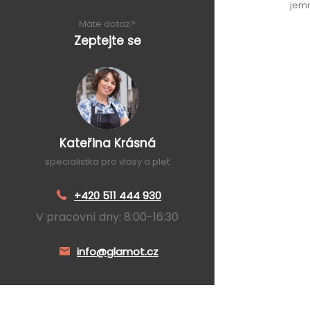
jemn
Máte dotaz?
Zeptejte se
Kateřina Krásná
specialistka pro vlasy a pleť
+420 511 444 930
V pracovní dny: 8:00-16:30
info@glamot.cz