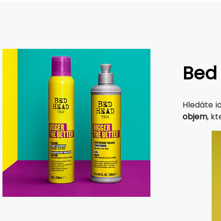
Bed 
Hledáte i
objem
, k