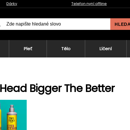
Dárky
Telefon nyní offline
HLED
Pleť
Tělo
Líčení
Head Bigger The Better