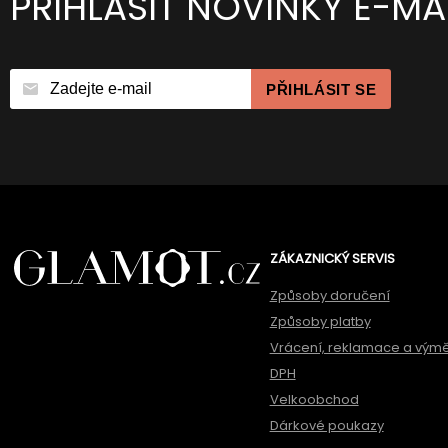
PŘIHLÁSIT NOVINKY E-MA
PŘIHLÁSIT SE
ZÁKAZNICKÝ SERVIS
Způsoby doručení
Způsoby platby
Vrácení, reklamace a vým
DPH
Velkoobchod
Dárkové poukazy