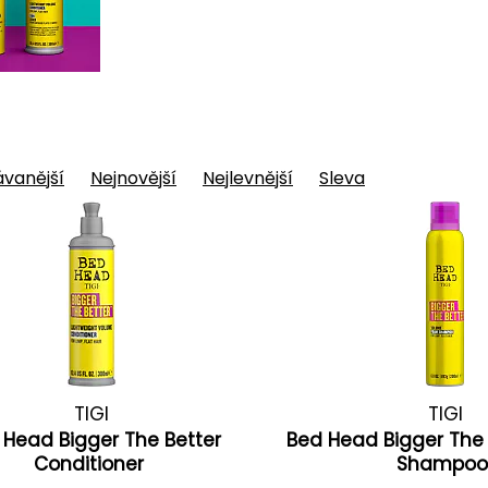
vanější
Nejnovější
Nejlevnější
Sleva
TIGI
TIGI
 Head Bigger The Better
Bed Head Bigger The
Conditioner
Shampo