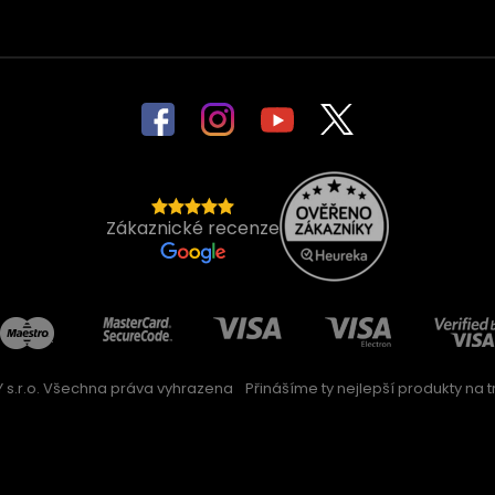
Zákaznické recenze
 s.r.o. Všechna práva vyhrazena
Přinášíme ty nejlepší produkty na trh