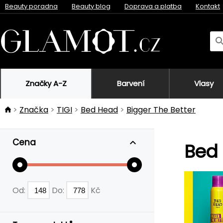
Beauty poradna
Beauty blog
Doprava a platba
Kontakt
Značky A-Z
Barvení
Vlasy
Značka
TIGI
Bed Head
Bigger The Better
Cena
Bed 
Od:
Do:
Kč