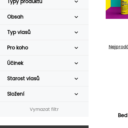
Typy produktů
Obsah
Typ vlasů
Nejprodá
Pro koho
Účinek
Starost vlasů
Složení
Vymazat filtr
Bed