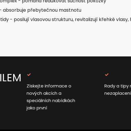
omplex - pomáhá redukovat suchost pokožky
 - absorbuje přebytečnou mastnotu
idy - posilují vlasovou strukturu, revitalizují křehké vlasy,
ILEM
Získejte informace o
Rady a tipy 
nových akcích a
nezaplacen
speciálních nabídkách
jako první