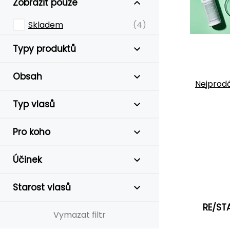
Zobrazit pouze
Skladem
(4)
Typy produktů
Obsah
Nejprodá
Typ vlasů
Pro koho
Účinek
Starost vlasů
RE/ST
Vymazat filtr