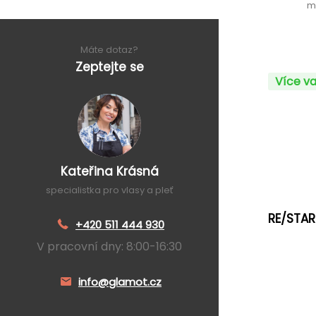
m
Máte dotaz?
Zeptejte se
Více va
Kateřina Krásná
specialistka pro vlasy a pleť
RE/STAR
+420 511 444 930
V pracovní dny: 8:00-16:30
info@glamot.cz