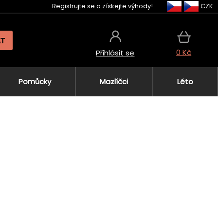
Registrujte se
a získejte
výhody!
CZK
AT
0 Kč
Přihlásit se
Pomůcky
Mazlíčci
Léto