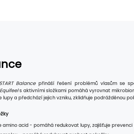
ance
START Balance
přináší řešení problémů vlasům se spe
Equifeel
s aktivními složkami pomáhá vyrovnat mikrobi
e lupy a předchází jejich vzniku, zklidňuje podrážděnou 
ožky
e amino acid - pomáhá redukovat lupy, zajišťuje prevenci