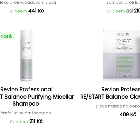
léko proti vypadávání vlasů
šampon proti l
441 Kč
od 21
Skladem
Skladem
riant
Revlon Professional
Revlon Profes
T Balance Purifying Micellar
RE/START Balance Cla
Shampoo
jílová maska na poko
čistící micelární šampon
409 Kč
211 Kč
Skladem