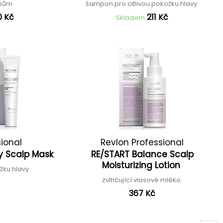
upům
šampon pro citlivou pokožku hlavy
0 Kč
211 Kč
Skladem
sional
Revlon Professional
y Scalp Mask
RE/START Balance Scalp
Moisturizing Lotion
žku hlavy
zvlhčující vlasové mléko
367 Kč