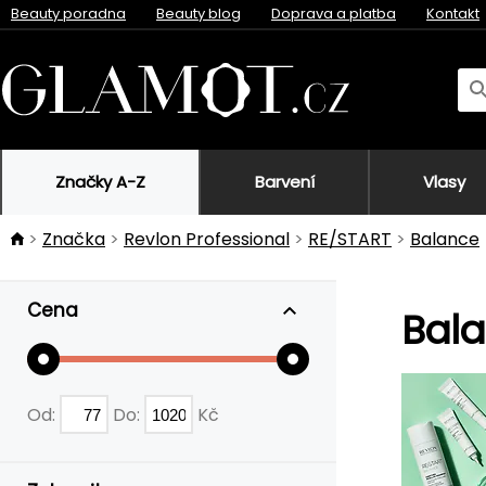
Beauty poradna
Beauty blog
Doprava a platba
Kontakt
Značky A-Z
Barvení
Vlasy
Značka
Revlon Professional
RE/START
Balance
Cena
Bal
Od:
Do:
Kč