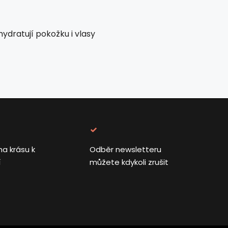
 hydratují pokožku i vlasy
na krásu k
Odběr newsletteru
í
můžete kdykoli zrušit