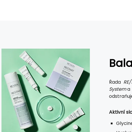
Bal
Řada
RE/
System
a
odstraňuj
Aktivní sl
Glycin