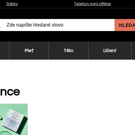
Dárky
Telefon nyní offline
HLED
Pleť
Tělo
Líčení
ance