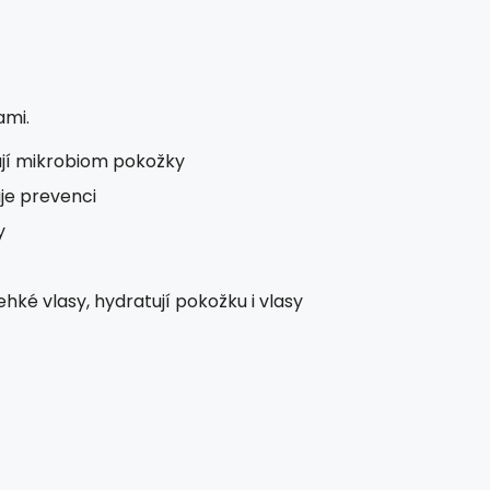
ami.
jí mikrobiom pokožky
je prevenci
y
křehké vlasy, hydratují pokožku i vlasy