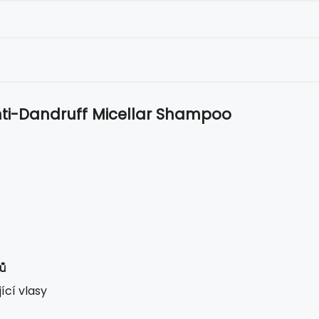
nti-Dandruff Micellar Shampoo
ů
ící vlasy