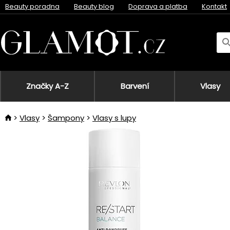
Beauty poradna
Beauty blog
Doprava a platba
Kontakt
Značky A-Z
Barvení
Vlasy
Vlasy
Šampony
Vlasy s lupy