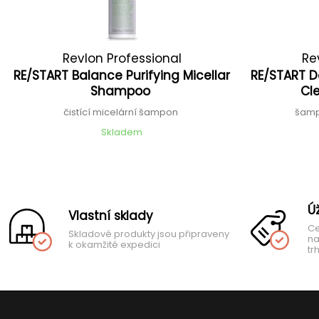
Revlon Professional
Re
RE/START Balance Purifying Micellar
RE/START 
Shampoo
Cl
čistící micelární šampon
šamp
Skladem
Ú
Vlastní sklady
Ce
Skladové produkty jsou připraveny
na
k okamžité expedici
tr