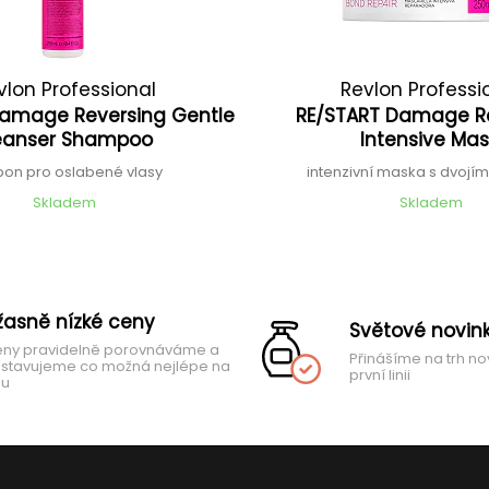
vlon Professional
Revlon Professi
Damage Reversing Gentle
RE/START Damage R
eanser Shampoo
Intensive Ma
on pro oslabené vlasy
intenzivní maska s dvojí
Skladem
Skladem
žasně nízké ceny
Světové novin
ny pravidelně porovnáváme a
Přinášíme na trh no
stavujeme co možná nejlépe na
první linii
hu