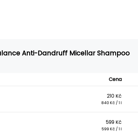
Balance Anti-Dandruff Micellar Shampoo
Cena
210 Kč
840 Kč / 1 l
599 Kč
599 Kč / 1 l