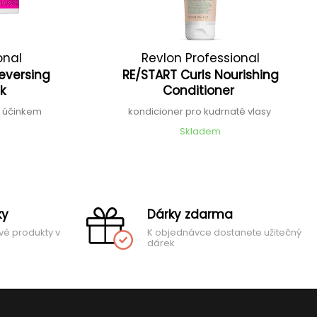
onal
Revlon Professional
eversing
RE/START Curls Nourishing
sk
Conditioner
m účinkem
kondicioner pro kudrnaté vlasy
Skladem
ky
Dárky zdarma
vé produkty v
K objednávce dostanete užitečný
dárek