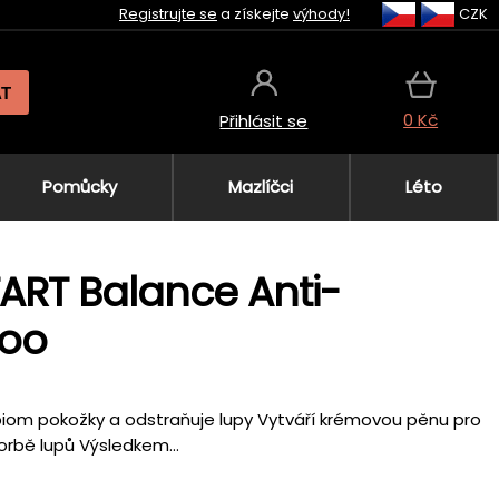
Registrujte se
a získejte
výhody!
CZK
AT
0 Kč
Přihlásit se
Pomůcky
Mazlíčci
Léto
TART Balance Anti-
poo
biom pokožky a odstraňuje lupy Vytváří krémovou pěnu pro
orbě lupů Výsledkem...