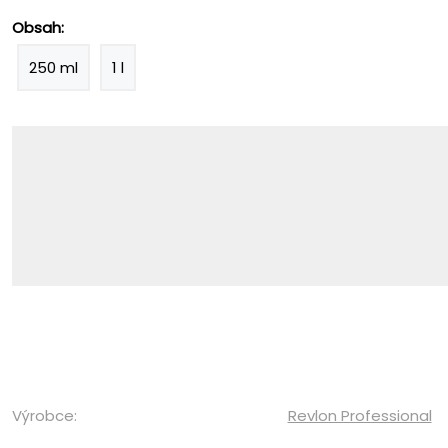
Obsah:
250 ml
1 l
Výrobce:
Revlon Professional