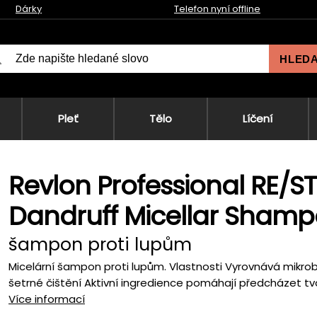
Dárky
Telefon nyní offline
HLED
Pleť
Tělo
Líčení
Revlon Professional RE/S
Dandruff Micellar Sham
šampon proti lupům
Micelární šampon proti lupům. Vlastnosti Vyrovnává mikro
šetrné čištění Aktivní ingredience pomáhají předcházet tv
Více informací