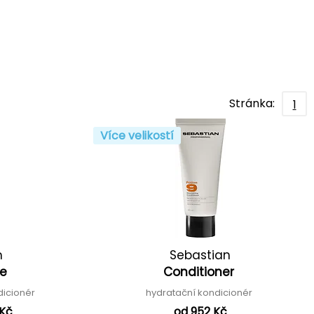
Stránka:
1
Více velikostí
n
Sebastian
te
Conditioner
ndicionér
hydratační kondicionér
 Kč
od 952 Kč