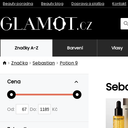
Beauty poradna
Beauty blog
Doprava a platba
Kontakt
Značky A-Z
Barvení
Vlasy
Značka
Sebastian
Potion 9
Cena
Seba
Od:
Do:
Kč