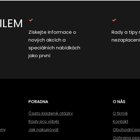
ILEM
Získejte informace o
Rady a tipy 
nových akcích a
nezaplacen
speciálních nabídkách
jako první
PORADNA
O NÁS
Často kladené otázky
O firmě
Rady pro výběr
Kontakt
ěny
Jak nakupovat
Obchodní p
Ochrana oso