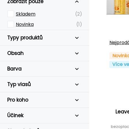
Zobrazit pouze
Skladem
(2)
Novinka
(1)
Typy produktů
Nejprodá
Obsah
Novink
Více ve
Barva
Typ vlasů
Pro koho
Leave
Účinek
bezoplac