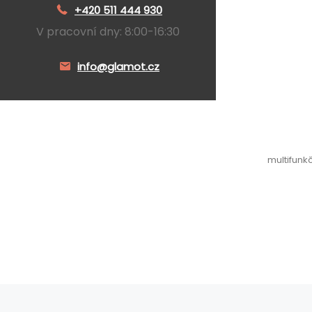
+420 511 444 930
V pracovní dny: 8:00-16:30
info@glamot.cz
multifunk