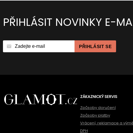
PŘIHLÁSIT NOVINKY E-MA
PŘIHLÁSIT SE
ZÁKAZNICKÝ SERVIS
Způsoby doručení
Způsoby platby
Vrácení, reklamace a vým
DPH