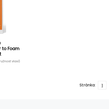
n
r to Foam
t
ružnost vlasů
Stránka:
1