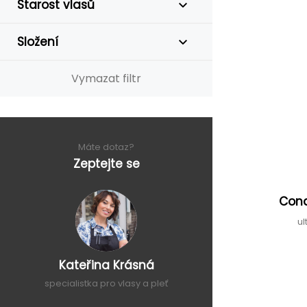
Starost vlasů
Složení
Vymazat filtr
Máte dotaz?
Zeptejte se
Cond
ul
Kateřina Krásná
specialistka pro vlasy a pleť