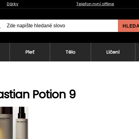
Dárky
Telefon nyní offline
HLED
Pleť
Tělo
Líčení
stian Potion 9