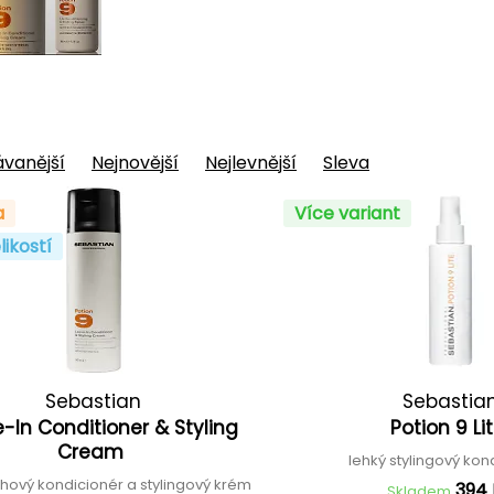
vanější
Nejnovější
Nejlevnější
Sleva
a
Více variant
likostí
Sebastian
Sebastia
-In Conditioner & Styling
Potion 9 Li
Cream
lehký stylingový ko
hový kondicionér a stylingový krém
394
Skladem