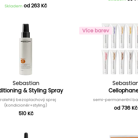
od 263 Kč
Skladem
Více barev
Sebastian
Sebastia
itioning & Styling Spray
Cellophan
tralehký bezoplachový sprej
semi-permanentní ba
(kondicionér+styling)
od 736 Kč
510 Kč