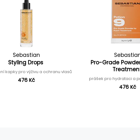
Sebastian
Sebastia
Styling Drops
Pro-Grade Powde
Treatmen
ční kapky pro výživu a ochranu vlasů
prášek pro hydrataci a p
476 Kč
476 Kč