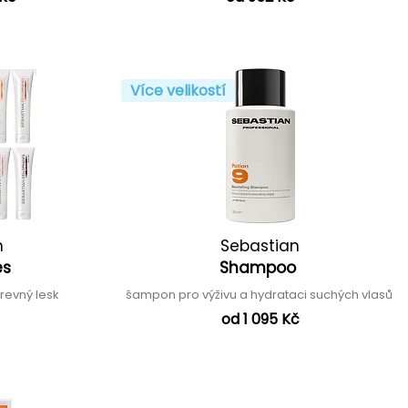
Více velikostí
n
Sebastian
es
Shampoo
revný lesk
šampon pro výživu a hydrataci suchých vlasů
od 1 095 Kč