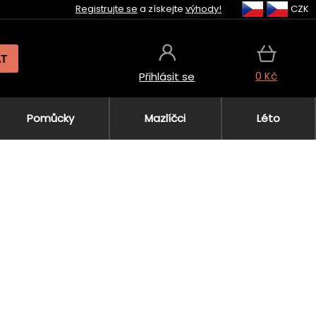
Registrujte se
a získejte
výhody!
CZK
AT
0 Kč
Přihlásit se
Pomůcky
Mazlíčci
Léto