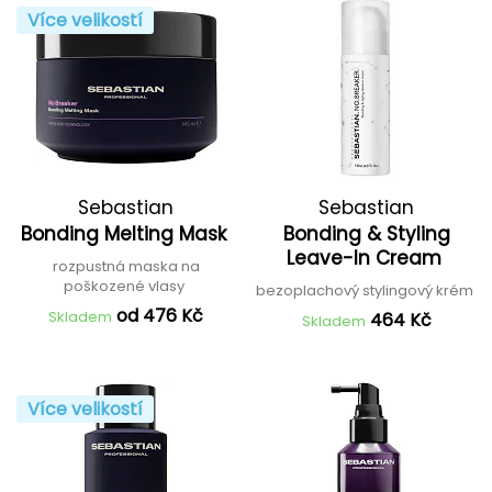
Více velikostí
Sebastian
Sebastian
Bonding Melting Mask
Bonding & Styling
Leave-In Cream
rozpustná maska na
poškozené vlasy
bezoplachový stylingový krém
od 476 Kč
Skladem
464 Kč
Skladem
Více velikostí