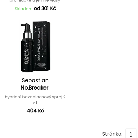
pro hladké a jemné vlasy
od 301 Kč
Skladem
Sebastian
No.Breaker
hybridní bezoplachový sprej 2
v 1
404 Kč
Stránka:
1