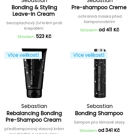
Sebastian
Sebastian
Bonding & Styling
Pre-shampoo Creme
Leave-In Cream
ochranná maska před
šamponováním
bezoplachový 2v1 krém proti
krepatění
od 411 Kč
Skladem
523 Kč
Skladem
Více velikostí
Více velikostí
Sebastian
Sebastian
Rebalancing Bonding
Bonding Shampoo
Pre-Shampoo Cream
šampon pro lámavé vlasy
předšamponový vlasový krém
od 341 Kč
Skladem