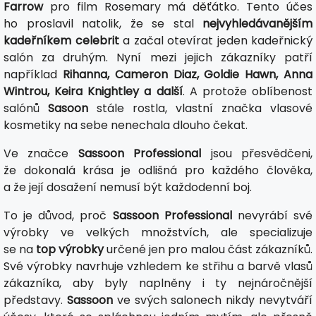
Farrow
pro film Rosemary má děťátko. Tento účes
ho proslavil natolik, že se stal
nejvyhledávanějším
kadeřníkem celebrit
a začal otevírat jeden kadeřnický
salón za druhým. Nyní mezi jejich zákazníky patří
například
Rihanna, Cameron Diaz, Goldie Hawn, Anna
Wintrou, Keira Knightley a další
. A protože oblíbenost
salónů
Sasoon
stále rostla, vlastní značka vlasové
kosmetiky na sebe nenechala dlouho čekat.
Ve značce
Sassoon Professional
jsou přesvědčeni,
že dokonalá krása je odlišná pro každého člověka,
a že její dosažení nemusí být každodenní boj.
To je důvod, proč
Sassoon Professional
nevyrábí své
výrobky ve velkých množstvích, ale specializuje
se na
top výrobky
určené jen pro malou část zákazníků.
Své výrobky navrhuje vzhledem ke střihu a barvě vlasů
zákazníka, aby byly naplněny i ty nejnáročnější
představy.
Sassoon
ve svých salonech nikdy nevytváří