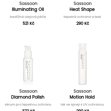
Sassoon
Sassoon
Illuminating Oil
Heat Shape
beztížná olejová péče
tepelná ochrana a lesk
521 Kč
290 Kč
Sassoon
Sassoon
Diamond Polish
Motion Hold
sérum pro tepelnou ochranu
lak ve spreji s UV ochranou