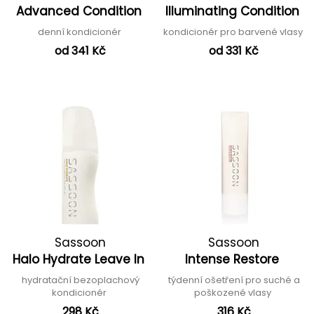
Advanced Condition
Illuminating Condition
denní kondicionér
kondicionér pro barvené vlasy
od 341 Kč
od 331 Kč
Sassoon
Sassoon
Halo Hydrate Leave In
Intense Restore
hydratační bezoplachový
týdenní ošetření pro suché a
kondicionér
poškozené vlasy
298 Kč
316 Kč