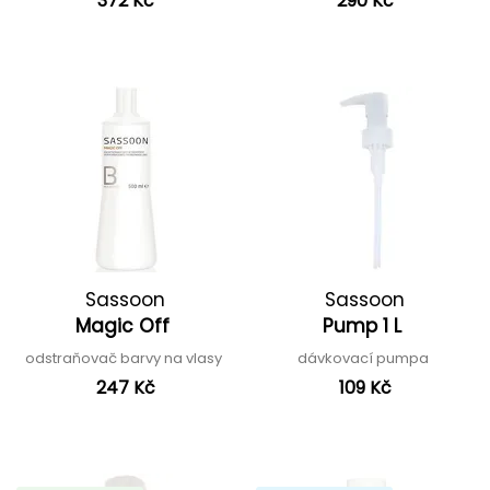
372 Kč
290 Kč
Sassoon
Sassoon
Magic Off
Pump 1 L
odstraňovač barvy na vlasy
dávkovací pumpa
247 Kč
109 Kč