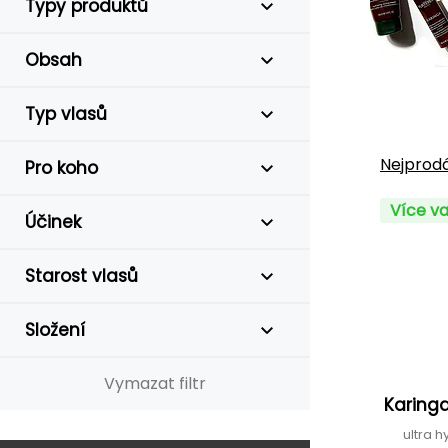
Typy produktů
Obsah
Typ vlasů
Nejprodá
Pro koho
Více va
Účinek
Starost vlasů
Složení
Vymazat filtr
Karing
ultra 