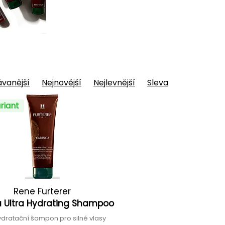
vanější
Nejnovější
Nejlevnější
Sleva
riant
Rene Furterer
a Ultra Hydrating Shampoo
hydratační šampon pro silné vlasy