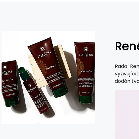
René
Řada Ren
vyživujíc
dodán tva