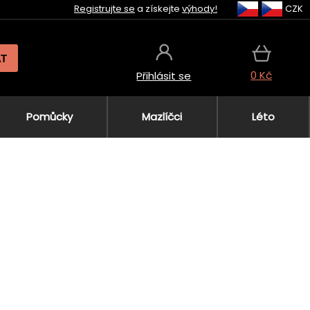
Registrujte se
a získejte
výhody!
CZK
AT
0 Kč
Přihlásit se
Pomůcky
Mazlíčci
Léto