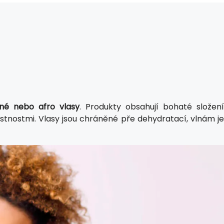
lné nebo afro vlasy
. Produkty obsahují bohaté složen
astnostmi. Vlasy jsou chráněné pře dehydratací, vlnám je