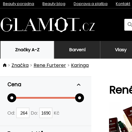
Beauty poradna
Beauty blog
Doprava a platba
Kontakt
Značky A-Z
Barvení
Vlasy
Značka
Rene Furterer
Karinga
Cena
René
Od:
Do:
Kč