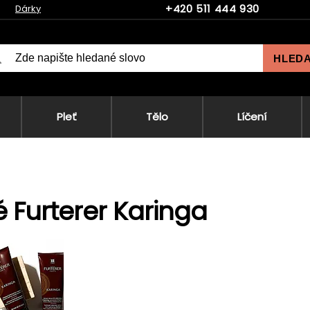
+420 511 444 930
Dárky
HLED
Pleť
Tělo
Líčení
 Furterer Karinga