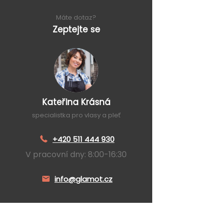
Máte dotaz?
Zeptejte se
Kateřina Krásná
specialistka pro vlasy a pleť
+420 511 444 930
V pracovní dny: 8:00-16:30
info@glamot.cz