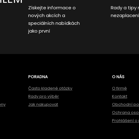
Získejte informace o
Rady a tipy 
nových akcích a
nezaplacen
speciálních nabídkách
jako první
PORADNA
O NÁS
Často kladené otázky
O firmě
Rady pro výběr
Kontakt
ěny
Jak nakupovat
Obchodní p
Ochrana oso
Prohlášení o 