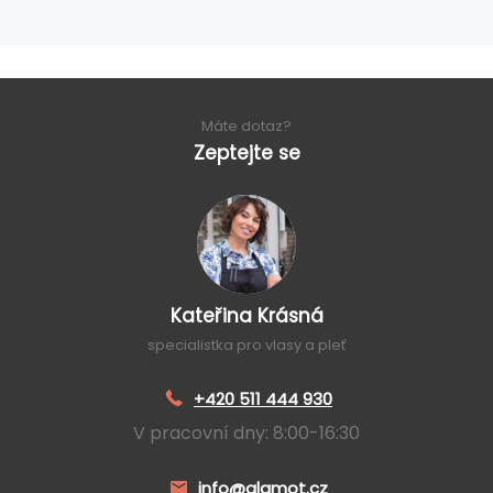
Máte dotaz?
Zeptejte se
Kateřina Krásná
specialistka pro vlasy a pleť
+420 511 444 930
V pracovní dny: 8:00-16:30
info@glamot.cz