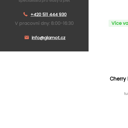
specialistka pro vlasy a pleť
+420 511 444 930
V pracovní dny: 8:00-16:30
Více va
info@glamot.cz
Cherry 
t