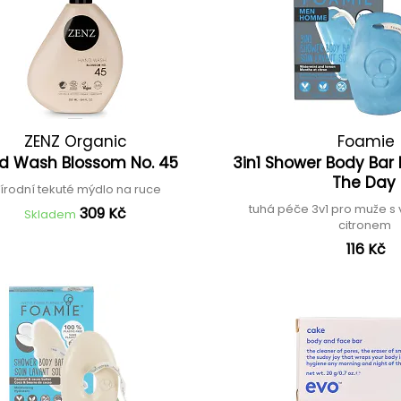
ZENZ Organic
Foamie
d Wash Blossom No. 45
3in1 Shower Body Bar
The Day
írodní tekuté mýdlo na ruce
tuhá péče 3v1 pro muže s
309 Kč
Skladem
citronem
116 Kč