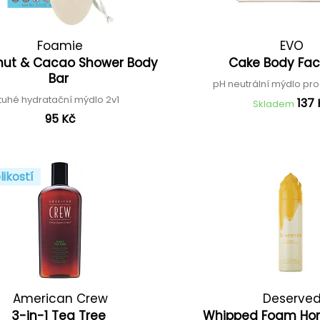
Foamie
EVO
ut & Cacao Shower Body
Cake Body Fa
Bar
pH neutrální mýdlo pro 
tuhé hydratační mýdlo 2v1
137 
Skladem
95 Kč
likostí
American Crew
Deserve
3-in-1 Tea Tree
Whipped Foam Ho