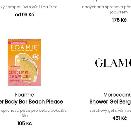
ký šampon 3v1 s vůní Tea Tree
nadýchaná sprchová pě
jogurtem
od 93 Kč
178 Kč
Foamie
MoroccanO
r Body Bar Beach Please
Shower Gel Be
há sprchová péče pro celou pokožku
sprchový gel s vůní 
těla
461 Kč
105 Kč