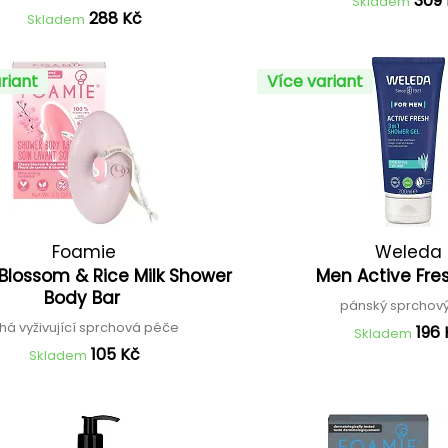
309
Skladem
288 Kč
Skladem
riant
Více variant
Foamie
Weleda
Blossom & Rice Milk Shower
Men Active Fre
Body Bar
pánský sprchov
uhá vyživující sprchová péče
196 
Skladem
105 Kč
Skladem