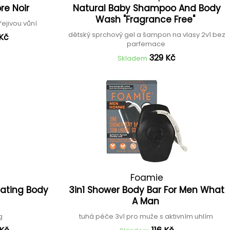
re Noir
Natural Baby Shampoo And Body
Wash "Fragrance Free"
řejivou vůní
dětský sprchový gel a šampon na vlasy 2v1 bez
 Kč
parfemace
329 Kč
Skladem
Foamie
iating Body
3in1 Shower Body Bar For Men What
A Man
ng
tuhá péče 3v1 pro muže s aktivním uhlím