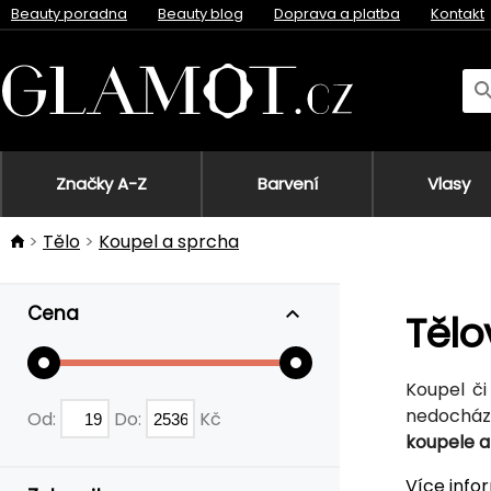
Beauty poradna
Beauty blog
Doprava a platba
Kontakt
Značky A-Z
Barvení
Vlasy
Tělo
Koupel a sprcha
Cena
Tělo
Koupel či
nedocház
Od:
Do:
Kč
koupele a
Více info