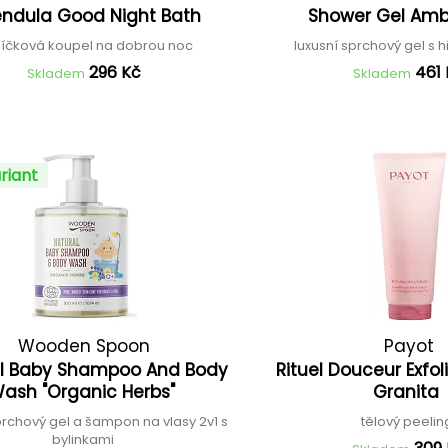
endula Good Night Bath
Shower Gel Amb
íčková koupel na dobrou noc
luxusní sprchový gel s h
296 Kč
461
Skladem
Skladem
riant
Wooden Spoon
Payot
l Baby Shampoo And Body
Rituel Douceur Exfol
ash "Organic Herbs"
Granita
prchový gel a šampon na vlasy 2v1 s
tělový peeli
bylinkami