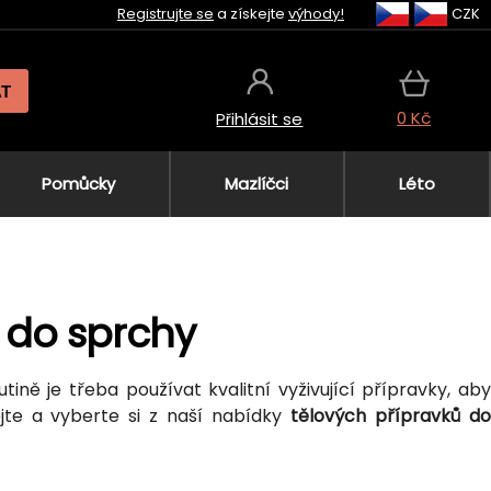
Registrujte se
a získejte
výhody!
CZK
AT
0 Kč
Přihlásit se
Pomůcky
Mazlíčci
Léto
 do sprchy
tině je třeba používat kvalitní vyživující přípravky, aby
jte a vyberte si z naší nabídky
tělových přípravků do