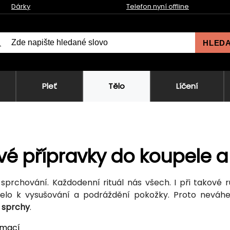
Dárky
Telefon nyní offline
HLED
Pleť
Tělo
Líčení
vé přípravky do koupele a
 sprchování. Každodenní rituál nás všech. I při takové ru
elo k vysušování a podráždění pokožky. Proto neváhe
 sprchy
.
rmací