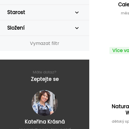
Cal
Starost
měs
Složení
Vymazat filtr
Více va
Máte dotaz?
Zeptejte se
Natura
W
Kateřina Krásná
dětský s