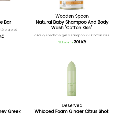
Wooden Spoon
ce Bar
Natural Baby Shampoo And Body
Wash "Cotton Kiss"
tělo a pleť
dětský sprchový gel a šampon 2v1 Cotton Kiss
Kč
301 Kč
Skladem
d
Deserved
ney Greek
Whipped Foam Ginger Citrus Shot