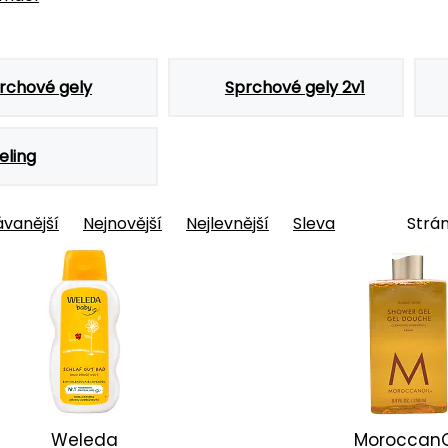
rchové gely
Sprchové gely 2v1
eling
vanější
Nejnovější
Nejlevnější
Sleva
Strán
Weleda
MoroccanO