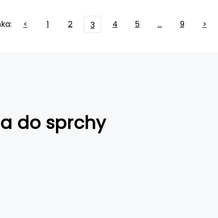
ka:
<
1
2
4
5
…
9
>
3
 a do sprchy