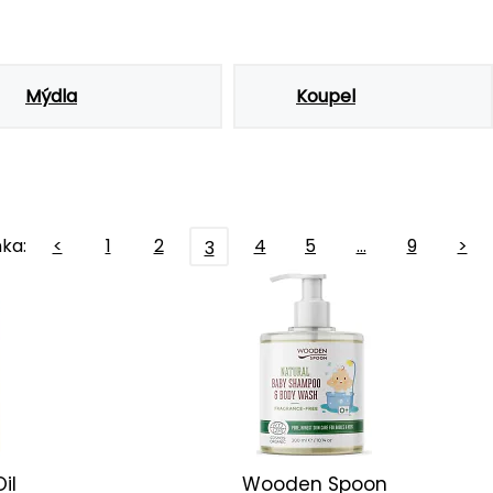
Mýdla
Koupel
ka:
<
1
2
4
5
…
9
>
3
il
Wooden Spoon