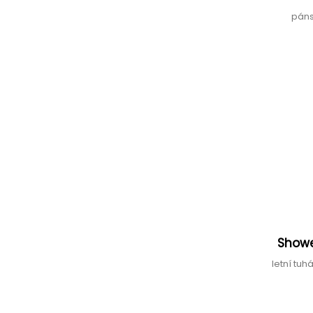
páns
Showe
letní tu