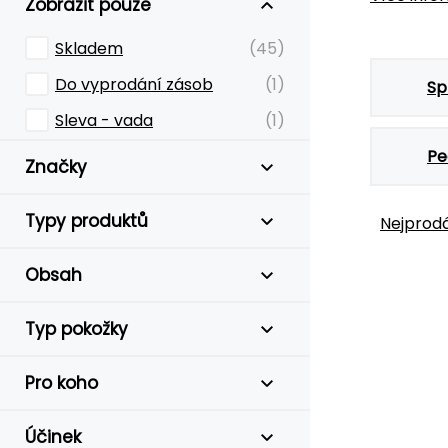
Zobrazit pouze
Skladem
(45)
Do vyprodání zásob
(1)
Sp
Sleva - vada
(1)
Pe
Značky
Typy produktů
Nejprodá
Obsah
Typ pokožky
Pro koho
Účinek