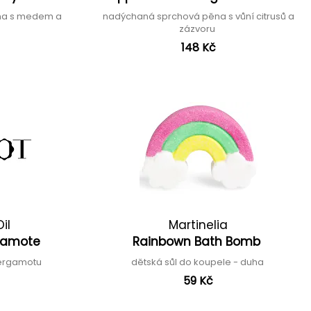
na s medem a
nadýchaná sprchová pěna s vůní citrusů a
zázvoru
148 Kč
il
Martinelia
rgamote
Rainbown Bath Bomb
bergamotu
dětská sůl do koupele - duha
59 Kč