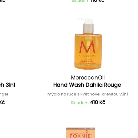
 Kč
116 Kč
Skladem
MoroccanOil
sh 3in1
Hand Wash Dahlia Rouge
ý gel
mýdlo na ruce s květinově-dřevitou vůní
Kč
410 Kč
Skladem