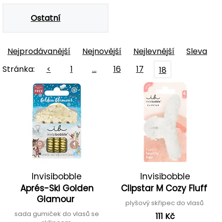
Ostatní
Nejprodávanější
Nejnovější
Nejlevnější
Sleva
Stránka:
<
1
…
16
17
18
Invisibobble
Invisibobble
Aprés-Ski Golden
Clipstar M Cozy Fluff
Glamour
plyšový skřipec do vlasů
sada gumiček do vlasů se
111 Kč