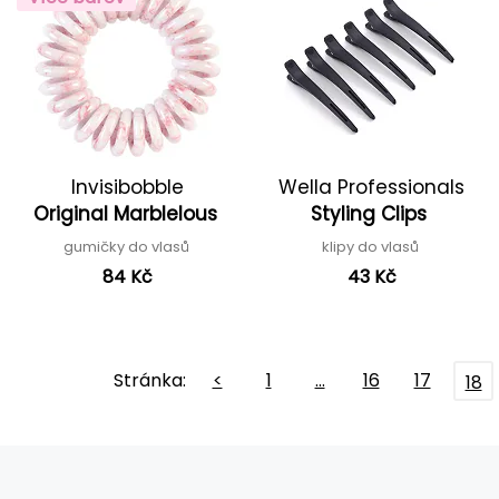
Invisibobble
Wella Professionals
Original Marblelous
Styling Clips
gumičky do vlasů
klipy do vlasů
84 Kč
43 Kč
Stránka:
<
1
…
16
17
18