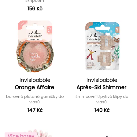
skřipcem
156 Kč
Invisibobble
Invisibobble
Orange Affaire
Aprés-Ski Shimmer
barevné pletené gumičky do
šmrncovní třpytivé klipy do
vlasů
vlasů
147 Kč
140 Kč
Více barev