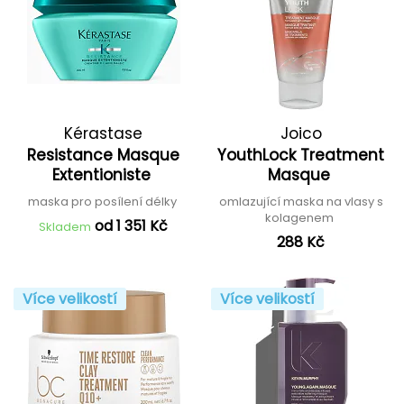
Kérastase
Joico
Resistance Masque
YouthLock Treatment
Extentioniste
Masque
maska pro posílení délky
omlazující maska na vlasy s
kolagenem
od 1 351 Kč
Skladem
288 Kč
Více velikostí
Více velikostí