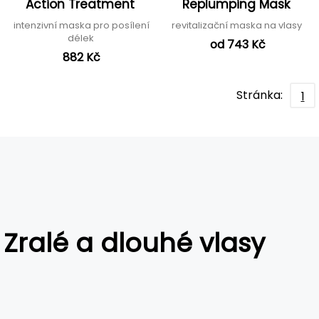
Action Treatment
Replumping Mask
intenzivní maska pro posílení
revitalizační maska na vlasy
délek
od 743 Kč
882 Kč
Stránka:
1
Zralé a dlouhé vlasy