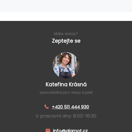
Máte dotaz?
Zeptejte se
Kateřina Krásná
specialistka pro vlasy a pleť
+420 511 444 930
V pracovní dny: 8:00-16:30
info@glamot.cz