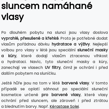
sluncem namáhané
vlasy
Po dlouhém pobytu na slunci jsou vlasy doslova
vyprahlé, přesušené a křehké
. Proto je potřebné dodat
vlasům pořádnou dávku
hydratace a výživy
. Nejlepší
volbou pro vlasy v létě jsou speciální
sluneční masky
a kúry
, které dodají vlasům ztracenou vlhkost
a hydrataci. Navíc, tyto sluneční masky a kúry,
zanechají ve vlasech
UV filtry
, čimž je ochrání i před
dalším pobytem na sluníčku.
Ještě hůře jsou na tom v létě
barvené vlasy
. V tomto
případě se oplatí sáhnout po speciální sluneční
kosmetice určené
pro barvené vlasy
, které vlasy
ochrání před sluncem, ale zároveň i před ztrátou
a blednutím barvy. Např.
Kérastase Solei
.