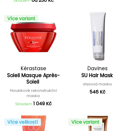
od 236 Kč
Skladem
Více variant
Kérastase
Davines
Soleil Masque Après-
SU Hair Mask
Soleil
vlasová maska
hloubkově rekonstrukční
546 Kč
maska
1 049 Kč
Skladem
Více velikostí
Více variant