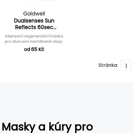
Goldwell
Dualsenses Sun
Reflects 60sec
Treatment
intenzivní regenerační maska
pro sluncem namáhané vlasy
od 65 Kč
Stránka:
1
Masky a kúry pro