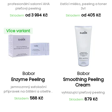
profesionální salonní AHA
čistící mléko, peeling a toner
pleťový peeling
3v1
od 3 994 Kč
od 405 Kč
Skladem
Skladem
Více variant
Babor
Babor
Enzyme Peeling
Smoothing Peeling
Cream
jemnozrnný exfoliační
přípravek na čištění a ošetření
vyhlazující pleťový peeling
pleti
588 Kč
Skladem
879 Kč
Skladem