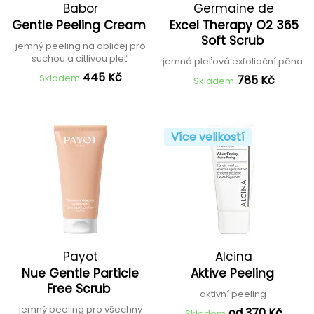
Babor
Germaine de
Gentle Peeling Cream
Excel Therapy O2 365
Capuccini
Soft Scrub
jemný peeling na obličej pro
suchou a citlivou pleť
jemná pleťová exfoliační pěna
445 Kč
Skladem
785 Kč
Skladem
Více velikostí
Payot
Alcina
Nue Gentle Particle
Aktive Peeling
Free Scrub
aktivní peeling
jemný peeling pro všechny
od 370 Kč
Skladem