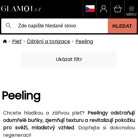
MENU
HLEDAT
Pleť
Čištění a tonizace
Peeling
Ukázat filtr
Peeling
Chcete hladkou a zářivou pleť?
Peelingy odstraňují
odumřelé buňky, zjemňují texturu a revitalizují pokožku
pro svěží, mladistvý vzhled
. Dopřejte si dokonalou
regeneraci!