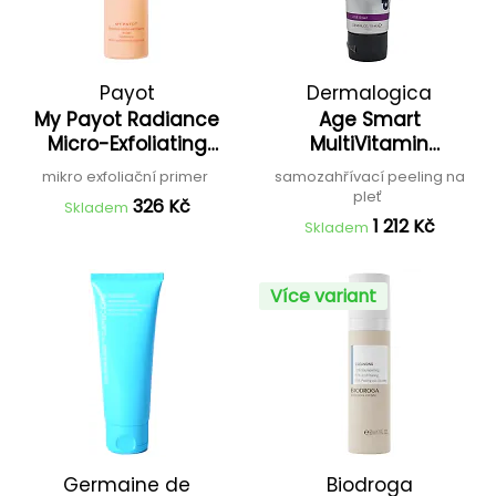
Payot
Dermalogica
My Payot Radiance
Age Smart
Micro-Exfoliating
MultiVitamin
Essence
Thermafoliant
mikro exfoliační primer
samozahřívací peeling na
pleť
326 Kč
Skladem
1 212 Kč
Skladem
Více variant
Germaine de
Biodroga