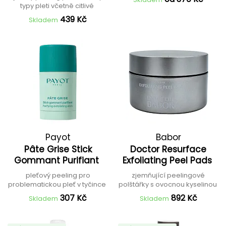
typy pleti včetně citlivé
439 Kč
Skladem
Payot
Babor
Pâte Grise Stick
Doctor Resurface
Gommant Purifiant
Exfoliating Peel Pads
pleťový peeling pro
zjemňující peelingové
problematickou pleť v tyčince
polštářky s ovocnou kyselinou
307 Kč
892 Kč
Skladem
Skladem