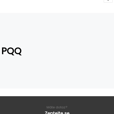
PQQ
Máte dotaz?
Zeptejte se