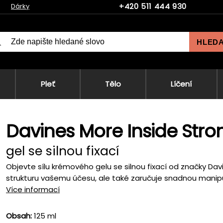
+420 511 444 930
Dárky
HLED
Pleť
Tělo
Líčení
Davines More Inside Str
gel se silnou fixací
Objevte sílu krémového gelu se silnou fixací od značky Da
strukturu vašemu účesu, ale také zaručuje snadnou manipula
Více informací
Obsah:
125 ml