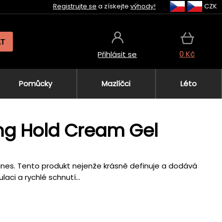
Registrujte se
a získejte
výhody!
CZK
AT
0 Kč
Přihlásit se
Pomůcky
Mazlíčci
Léto
ong Hold Cream Gel
vines. Tento produkt nejenže krásně definuje a dodává
ci a rychlé schnutí...