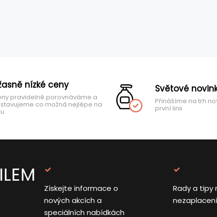
žasně nízké ceny
Světové novin
ny pravidelně porovnáváme a
Přinášíme na trh no
stavujeme co možná nejlépe na
první linii
hu
ILEM
Získejte informace o
Rady a tipy 
nových akcích a
nezaplacen
speciálních nabídkách