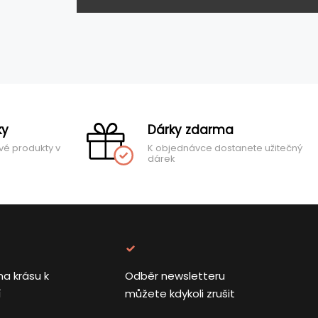
ky
Dárky zdarma
vé produkty v
K objednávce dostanete užitečný
dárek
na krásu k
Odběr newsletteru
í
můžete kdykoli zrušit