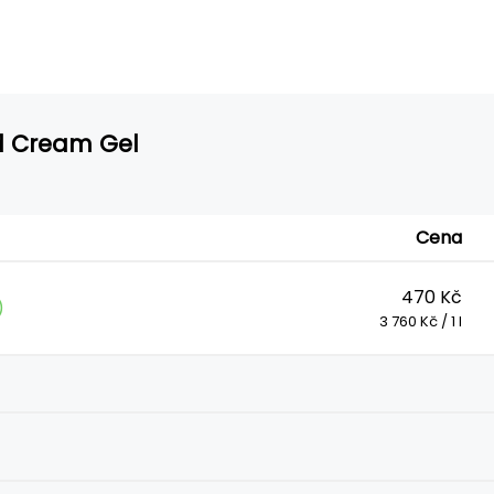
ld Cream Gel
Cena
470 Kč
)
3 760 Kč / 1 l