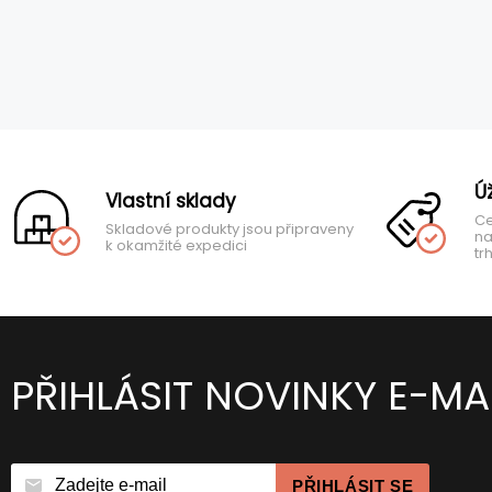
Ú
Vlastní sklady
Ce
Skladové produkty jsou připraveny
na
k okamžité expedici
tr
PŘIHLÁSIT NOVINKY E-MA
PŘIHLÁSIT SE