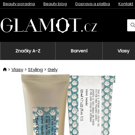
Beauty poradna
Beauty blog
Doprava a platba
Kontakt
Značky A-Z
Barvení
Vlasy
Vlasy
Styling
Gely