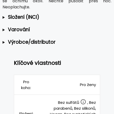
se očnímu okolí. Nechte působit přes noc.
Neoplachujte.
Složení (INCI)
Varování
Výrobce/distributor
Klíčové vlastnosti
Pro
Pro ženy
koho:
Bez sulfátů
, Bez
parabenů, Bez silikonů,
Složení: