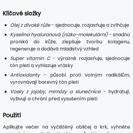
Klíčové složky
Olej z divoké růže
- sjednocuje, rozjasňuje a zvlhčuje
Kyselina hyaluronová (nízko-molekulární)
- snadno
proniká do kůže, zlepšuje tvorbu kolagenu,
regeneruje a dodává mladistvý vzhled
Super vitamin C
- výrazně rozjasňuje, sjednocuje
tón pleti a vyhlazuje vrásky
Antioxidanty
- působí proti volným radikálům,
vyrovnávají barevný tón pleti
Vosky z jojoby, mimózy a slunečníce
- hydratují,
vyživují a chrání před vysušením pleti
Použití
Aplikujte večer na vyčištěný obličej a krk, vyhněte