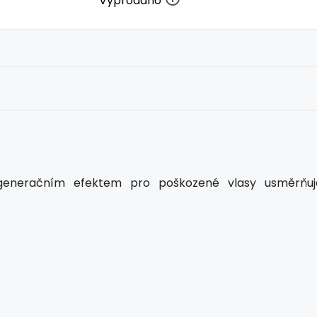
Vyprodáno
egeneračním efektem pro poškozené vlasy usměrňuj