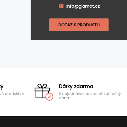
info@glamot.cz
DOTAZ K PRODUKTU
ky
Dárky zdarma
vé produkty v
K objednávce dostanete užitečný
dárek