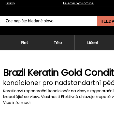
Dárky
Telefon nyní offline
HLED
Pleť
Tělo
Líčení
Brazil Keratin Gold Conditi
kondicioner pro nadstandartní péč
Keratinový regenerační kondicionér na vlasy s regenera
krepatějící se vlasy. Vlastnosti Efektivně uhlazuje krepaté v
Více informací