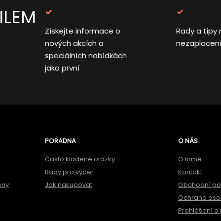
ILEM
Získejte informace o
Rady a tipy 
nových akcích a
nezaplacen
speciálních nabídkách
jako první
PORADNA
O NÁS
Často kladené otázky
O firmě
Rady pro výběr
Kontakt
ěny
Jak nakupovat
Obchodní p
Ochrana oso
Prohlášení o 