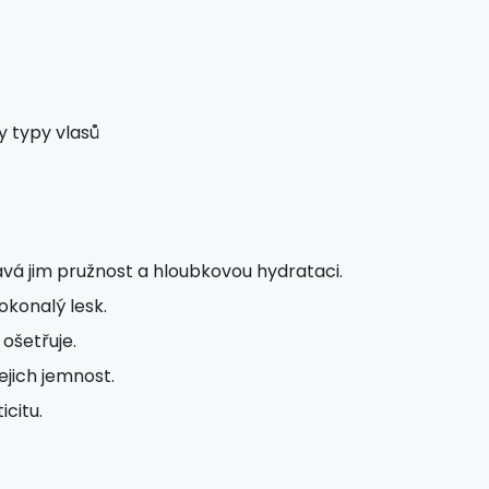
y typy vlasů
vá jim pružnost a hloubkovou hydrataci.
okonalý lesk.
ošetřuje.
ejich jemnost.
icitu.