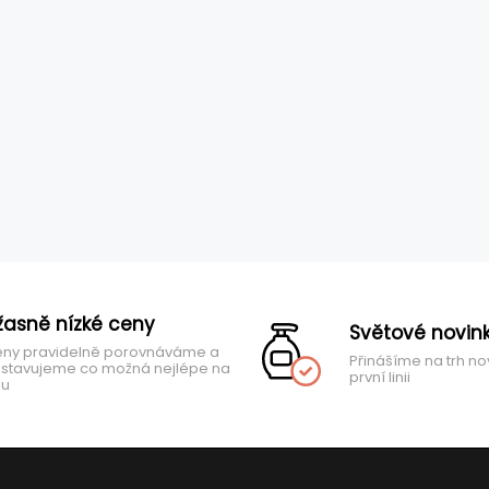
žasně nízké ceny
Světové novin
ny pravidelně porovnáváme a
Přinášíme na trh no
stavujeme co možná nejlépe na
první linii
hu