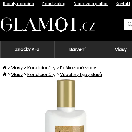
Beauty poradna
Beauty blog
Doprava a platba
Kontakt
Značky A-Z
Barvení
Vlasy
Vlasy
Kondicionéry
Poškozené vlasy
Vlasy
Kondicionéry
Všechny typy vlasů