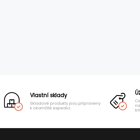
Ú
Vlastní sklady
Ce
Skladové produkty jsou připraveny
na
k okamžité expedici
tr