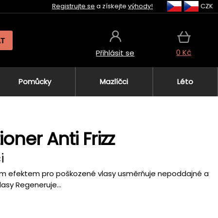
Registrujte se
a získejte
výhody!
CZK
AT
0 Kč
Přihlásit se
Pomůcky
Mazlíčci
Léto
oner Anti Frizz
i
čním efektem pro poškozené vlasy usměrňuje nepoddajné a
lasy Regeneruje...