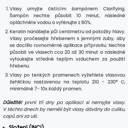
Vlasy umyjte čistícím šampónem Clarifying.
Šampón nechte působit 10 minut, následně
opláchněte vodou a vyfénujte z 80%.
Keratin nanášejte půl centimetru od pokožky hlavy.
Vlasy pročesejte hřebenem s jemnými zuby, aby
se docílilo rovnoměrné aplikace přípravku. Nechte
působit ve vlasech cca 20 až 30 minut a následně
vyfoukejte středně teplým vzduchem za použití
hřebenu.
Vlasy po tenkých pramenech vyžehlete vlasovou
žehličkou nastavenou na teplotu 210 - 230° C,
minimálně 7- 10x každý pramen.
Důležité!
první tři dny po aplikaci si nemyjte vlasy.
V těchto dnech by neměli být vlasy dávány do culíku,
copů ani za uši.
Složení (INCI)