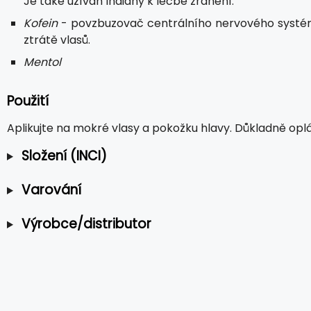
Je také užíván Indiány k léčbě zranění.
Kofein
- povzbuzovač centrálního nervového systému.
ztrátě vlasů.
Mentol
Použití
Aplikujte na mokré vlasy a pokožku hlavy. Důkladně opl
Složení (INCI)
Varování
Výrobce/distributor