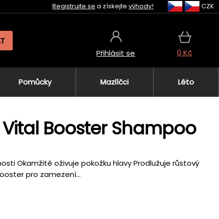
Registrujte se
a získejte
výhody!
CZK
AT
0 Kč
Přihlásit se
Pomůcky
Mazlíčci
Léto
p Vital Booster Shampoo
sti Okamžitě oživuje pokožku hlavy Prodlužuje růstový
Booster pro zamezení...