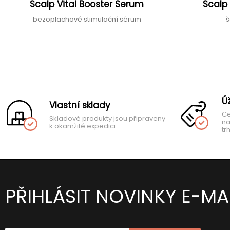
Scalp Vital Booster Serum
Scalp
bezoplachové stimulační sérum
š
Ú
Vlastní sklady
Ce
Skladové produkty jsou připraveny
na
k okamžité expedici
tr
PŘIHLÁSIT NOVINKY E-MA