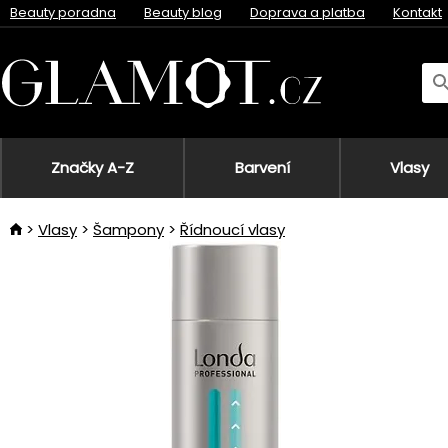
Beauty poradna
Beauty blog
Doprava a platba
Kontakt
Značky A-Z
Barvení
Vlasy
Vlasy
Šampony
Řídnoucí vlasy