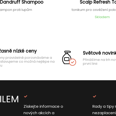
 Dandruff Shampoo
Scalp Refresh T
ampon proti lupům
tonikum pro osvěžení pok
Skladem
žasně nízké ceny
Světové novin
ny pravidelně porovnáváme a
Přinášíme na trh no
stavujeme co možná nejlépe na
první linii
hu
ILEM
Získejte informace o
Rady a tipy 
nových akcích a
nezaplacen