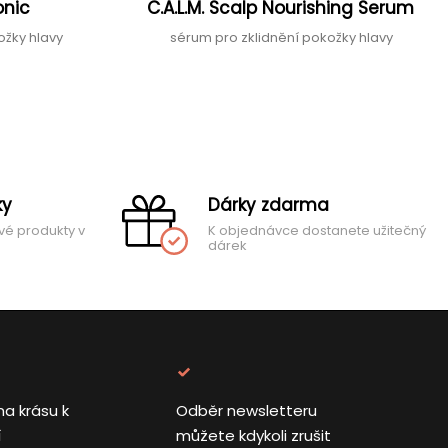
onic
C.A.L.M. Scalp Nourishing Serum
ožky hlavy
sérum pro zklidnění pokožky hlavy
ky
Dárky zdarma
vé produkty v
K objednávce dostanete užitečný
dárek
na krásu k
Odběr newsletteru
í
můžete kdykoli zrušit