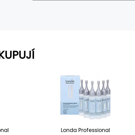
KUPUJÍ
onal
Londa Professional