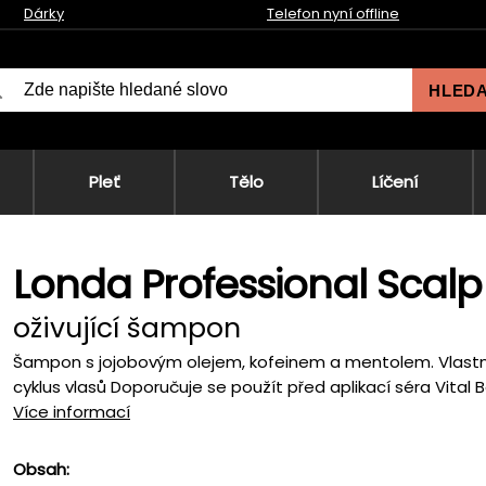
Dárky
Telefon nyní offline
HLED
Pleť
Tělo
Líčení
Londa Professional Scal
oživující šampon
Šampon s jojobovým olejem, kofeinem a mentolem. Vlastno
cyklus vlasů Doporučuje se použít před aplikací séra Vital 
Více informací
Obsah: