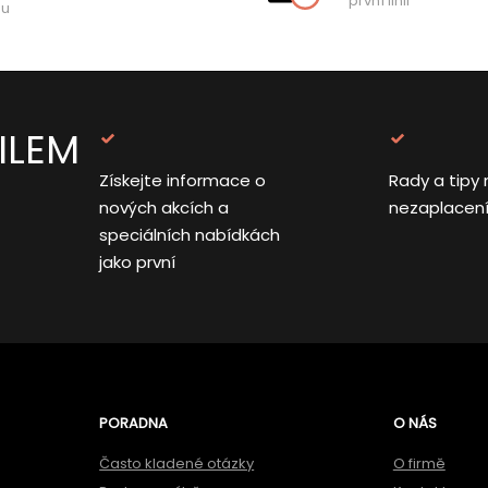
první linii
hu
ILEM
Získejte informace o
Rady a tipy 
nových akcích a
nezaplacen
speciálních nabídkách
jako první
PORADNA
O NÁS
Často kladené otázky
O firmě