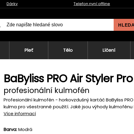
Dárky
Telefon nyní offline
HLED
Pleť
Tělo
Líčení
BaByliss PRO Air Styler Pr
profesionální kulmofén
Profesionální kulmofén - horkovzdušný kartáč BaByliss PRO
kulma pro všestranné použití. Jaké jsou výhody kulmofénu 
Více informací
Barva:
Modrá