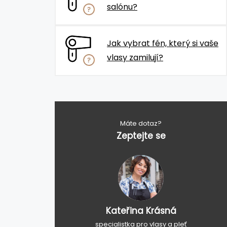
salónu?
Jak vybrat fén, který si vaše
vlasy zamilují?
Máte dotaz?
Zeptejte se
Kateřina Krásná
specialistka pro vlasy a pleť