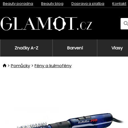
Beauty poradna
Beauty blog
Doprava a platba
Kontakt
Značky A-Z
Barvení
Vlasy
Pomůcky
Fény a kulmofény