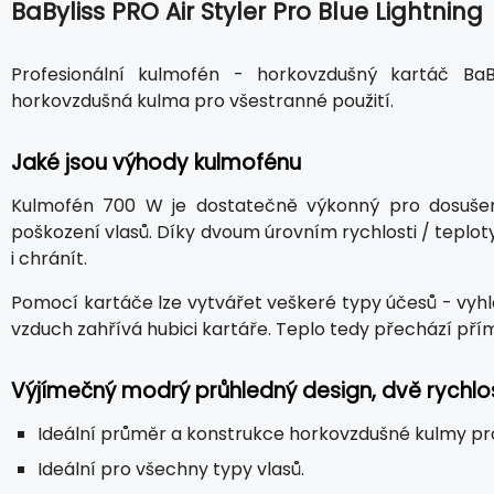
BaByliss PRO Air Styler Pro Blue Lightning
Profesionální kulmofén - horkovzdušný kartáč BaB
horkovzdušná kulma pro všestranné použití.
Jaké jsou výhody kulmofénu
Kulmofén 700 W je dostatečně výkonný pro dosušen
poškození vlasů. Díky dvoum úrovním rychlosti / teploty
i chránít.
Pomocí kartáče lze vytvářet veškeré typy účesů - vyhl
vzduch zahřívá hubici kartáře. Teplo tedy přechází přím
Výjímečný modrý průhledný design, dvě rychlos
Ideální průměr a konstrukce horkovzdušné kulmy pro
Ideální pro všechny typy vlasů.