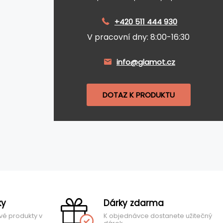
+420 511 444 930
V pracovní dny: 8:00-16:30
info@glamot.cz
DOTAZ K PRODUKTU
ky
Dárky zdarma
vé produkty v
K objednávce dostanete užitečný