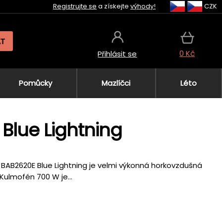
Registrujte se
a získejte
výhody!
CZK
AT
0 Kč
Přihlásit se
Pomůcky
Mazlíčci
Léto
o Blue Lightning
 BAB2620E Blue Lightning je velmi výkonná horkovzdušná
Kulmofén 700 W je...