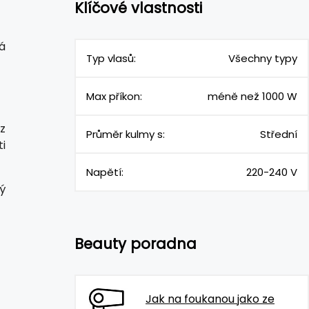
Klíčové vlastnosti
á
Typ vlasů:
Všechny typy
Max příkon:
méně než 1000 W
z
Průměr kulmy s:
Střední
ti
Napětí:
220-240 V
ý
Beauty poradna
Jak na foukanou jako ze