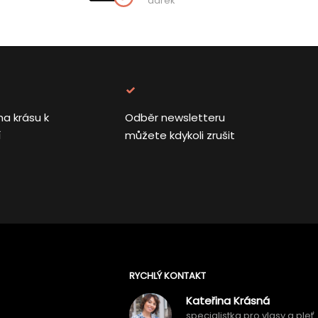
dárek
na krásu k
Odběr newsletteru
í
můžete kdykoli zrušit
RYCHLÝ KONTAKT
Kateřina Krásná
specialistka pro vlasy a pleť