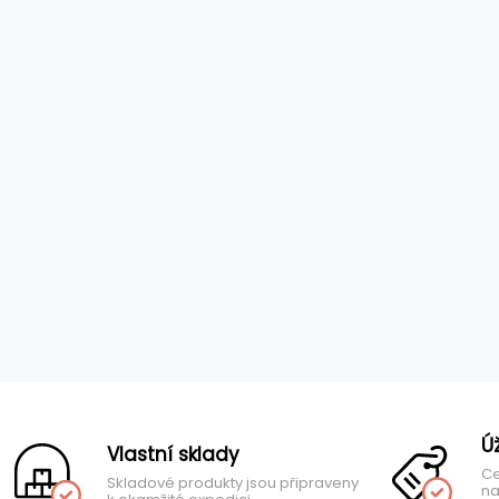
Ú
Vlastní sklady
Ce
Skladové produkty jsou připraveny
na