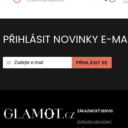
k okamžité expedici
tr
PŘIHLÁSIT NOVINKY E-MA
PŘIHLÁSIT SE
ZÁKAZNICKÝ SERVIS
Způsoby doručení