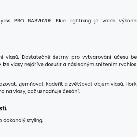
yliss PRO BAB2620E Blue Lightning je velmi výkonn
í vlasů. Dostatečně šetrný pro vytvarování účesu be
 lze vlasy nejdříve dosušit a následným snížením rychlos
azovat, zjemňovat, kadeřit a zvětšovat objem vlasů. Hork
o na vlasy, což usnadňuje česání.
ti.
 dokonalý styling.