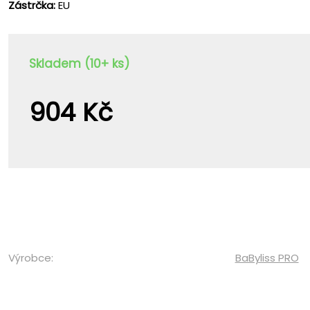
Zástrčka:
EU
Skladem (10+ ks)
904 Kč
Výrobce:
BaByliss PRO