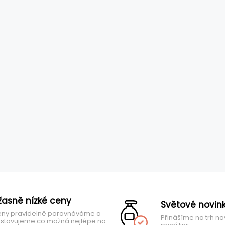
žasně nízké ceny
Světové novin
ny pravidelně porovnáváme a
Přinášíme na trh no
stavujeme co možná nejlépe na