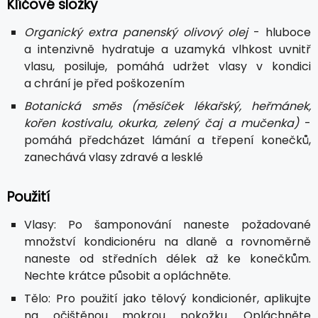
Klíčové složky
Organický extra panenský olivový olej
- hluboce
a intenzivně hydratuje a uzamyká vlhkost uvnitř
vlasu, posiluje, pomáhá udržet vlasy v kondici
a chrání je před poškozením
Botanická směs (měsíček lékařský, heřmánek,
kořen kostivalu, okurka, zelený čaj a mučenka)
-
pomáhá předcházet lámání a třepení konečků,
zanechává vlasy zdravé a lesklé
Použití
Vlasy: Po šamponování naneste požadované
množství kondicionéru na dlaně a rovnoměrně
naneste od středních délek až ke konečkům.
Nechte krátce působit a opláchněte.
Tělo: Pro použití jako tělový kondicionér, aplikujte
na očištěnou mokrou pokožku. Opláchněte