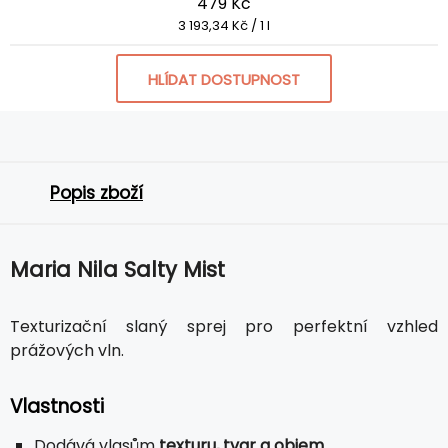
479 Kč
3 193,34 Kč / 1 l
HLÍDAT DOSTUPNOST
Popis zboží
Maria Nila Salty Mist
Texturizační slaný sprej pro perfektní vzhled
prážových vln.
Vlastnosti
Dodává vlasům
texturu, tvar a objem