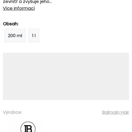
zevnitř a zvyšuje jeho...
Více informací
Obsah:
200 ml
1 l
Výrobce:
Balmain Hair