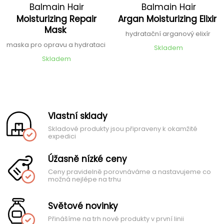
Balmain Hair
Balmain Hair
Moisturizing Repair
Argan Moisturizing Elixir
Mask
hydratační arganový elixír
maska pro opravu a hydrataci
Skladem
Skladem
Vlastní sklady
Skladové produkty jsou připraveny k okamžité
expedici
Úžasně nízké ceny
Ceny pravidelně porovnáváme a nastavujeme co
možná nejlépe na trhu
Světové novinky
Přinášíme na trh nové produkty v první linii