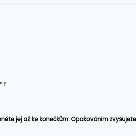
asy
áhněte jej až ke konečkům. Opakováním zvyšujet