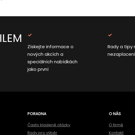
ILEM
Získejte informace o
Rady a tipy 
nových akcích a
nezaplacen
speciálních nabídkách
jako první
PORADNA
O NÁS
Často kladené otázky
O firmě
Rady pro výběr
Kontakt