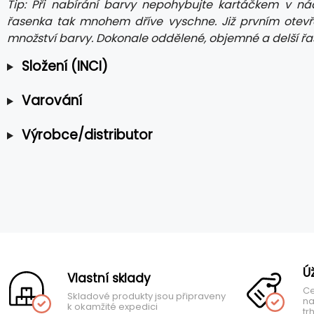
Tip: Při nabírání barvy nepohybujte kartáčkem v n
řasenka tak mnohem dříve vyschne. Již prvním otev
množství barvy. Dokonale oddělené, objemné a delší řas
Složení (INCI)
Varování
Výrobce/distributor
Ú
Vlastní sklady
Ce
Skladové produkty jsou připraveny
na
k okamžité expedici
tr