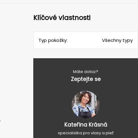
Klíčové vlastnosti
Typ pokožky:
Všechny typy
Máte dotaz?
Zeptejte se
e
Kateřina Krásná
specialistka pro vlasy a pleť