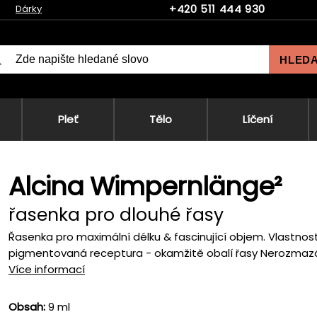
+420 511 444 930
Dárky
HLED
Pleť
Tělo
Líčení
Alcina Wimpernlänge²
řasenka pro dlouhé řasy
Řasenka pro maximální délku & fascinující objem. Vlastnos
pigmentovaná receptura - okamžitě obalí řasy Nerozmazáv
Více informací
Obsah:
9 ml