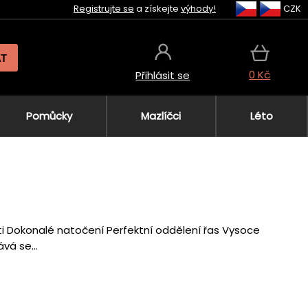
Registrujte se
a získejte
výhody!
CZK
AT
0 Kč
Přihlásit se
Pomůcky
Mazlíčci
Léto
ti Dokonalé natočení Perfektní oddělení řas Vysoce
á se...