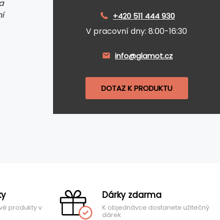
a
í
+420 511 444 930
V pracovní dny: 8:00-16:30
info@glamot.cz
DOTAZ K PRODUKTU
ky
Dárky zdarma
vé produkty v
K objednávce dostanete užitečný
dárek