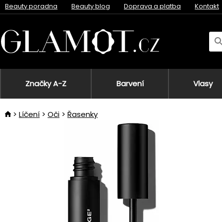
Beauty poradna
Beauty blog
Doprava a platba
Kontakt
Značky A-Z
Barvení
Vlasy
Líčení
Oči
Řasenky