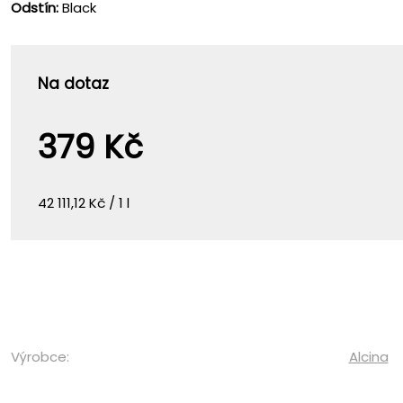
Odstín:
Black
Na dotaz
379 Kč
42 111,12 Kč / 1 l
Výrobce:
Alcina