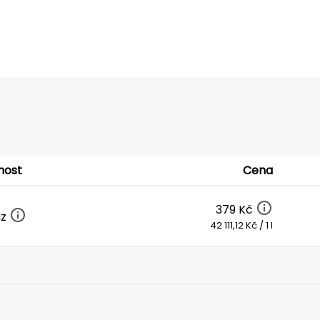
nost
Cena
379 Kč
az
42 111,12 Kč / 1 l