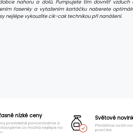
ádobce nahoru a dolů. Pumpujete tím dovnitř vzduch 
řením řasenky a vytažením kartáčku naberete optimáln
y nejlépe vykouzlíte cik-cak technikou při nanášení.
žasně nízké ceny
Světové novin
ny pravidelně porovnáváme a
Přinášíme na trh no
stavujeme co možná nejlépe na
první linii
hu