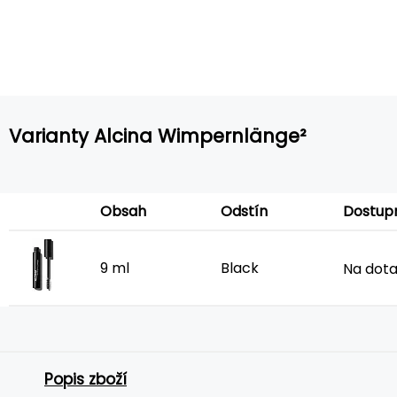
Varianty Alcina Wimpernlänge²
Obsah
Odstín
Dostup
9 ml
Black
Na dot
Popis zboží