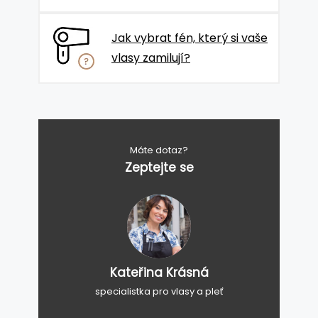
Jak vybrat fén, který si vaše
vlasy zamilují?
Máte dotaz?
Zeptejte se
Kateřina Krásná
specialistka pro vlasy a pleť