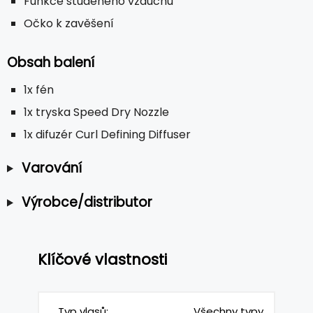
Funkce studeného vzduchu
Očko k zavěšení
Obsah balení
1x fén
1x tryska Speed Dry Nozzle
1x difuzér Curl Defining Diffuser
Varování
Výrobce/distributor
Klíčové vlastnosti
Typ vlasů:
Všechny typy