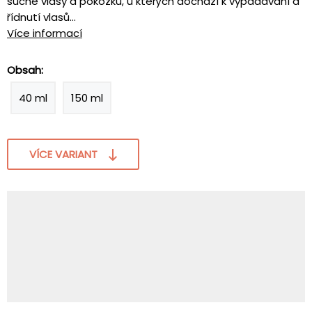
suché vlasy a pokožku, u kterých dochází k vypadávání a
řídnutí vlasů...
Více informací
Obsah:
40 ml
150 ml
VÍCE VARIANT