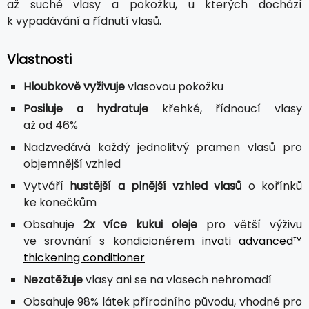
až suché vlasy a pokožku, u kterých dochází
k vypadávání a řídnutí vlasů.
Vlastnosti
Hloubkově vyživuje
vlasovou pokožku
Posiluje a hydratuje
křehké, řídnoucí vlasy
až od 46%
Nadzvedává každý jednolitvý pramen vlasů pro
objemnější vzhled
Vytváří
hustější a plnější vzhled vlasů
o kořínků
ke konečkům
Obsahuje
2x více kukui oleje
pro větší výživu
ve srovnání s kondicionérem
invati advanced™
thickening conditioner
Nezatěžuje
vlasy ani se na vlasech nehromadí
Obsahuje 98% látek přírodního původu, vhodné pro