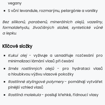
vegany
S vůní levandule, rozmarýnu, pelargónie a vanilky
Bez silikonů, parabenů, minerálních olejů, vazelíny,
formaldehydu, živočišných složek, syntetické vůně
a lepku
.
Klíčové složky
Kukui olej
- vyživuje a usnadňuje rozčesání pro
minimalizaci lámání vlasů při česání
Směs rostlinných olejů
- pro hydrataci vlasů
a hloubkvou výživu vlasové pokožky
Rostlinné stylingové polymery
- pomáhají vytvářet
plnější vzhled vlasů
Rostliná molekula
- posilují křehké, řídnoucí vlasy