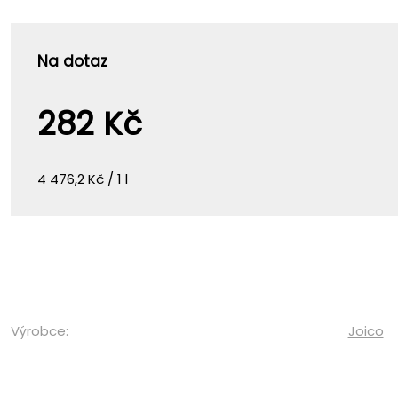
Na dotaz
282 Kč
4 476,2 Kč / 1 l
Výrobce:
Joico