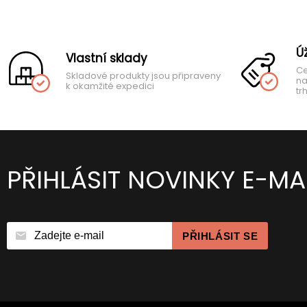
Ú
Vlastní sklady
Ce
Skladové produkty jsou připraveny
na
k okamžité expedici
tr
PŘIHLÁSIT NOVINKY E-MA
PŘIHLÁSIT SE