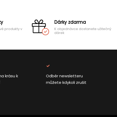
ky
Dárky zdarma
vé produkty v
K objednávce dostanete užitečný
dárek
na krásu k
Odběr newsletteru
í
můžete kdykoli zrušit