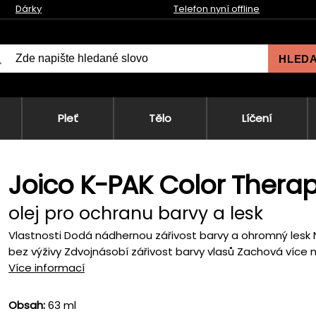
Dárky
Telefon nyní offline
HLED
Pleť
Tělo
Líčení
Joico K-PAK Color Therapy
olej pro ochranu barvy a lesk
Vlastnosti Dodá nádhernou zářivost barvy a ohromný lesk 
bez výživy Zdvojnásobí zářivost barvy vlasů Zachová více n
Více informací
Obsah:
63 ml