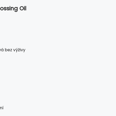
ossing Oil
vá bez výživy
ní