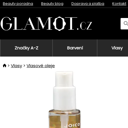
Beauty poradna
Beauty blog
Doprava a platba
Kontakt
Značky A-Z
Barvení
Vlasy
Vlasy
Vlasové oleje