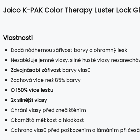
Joico K-PAK Color Therapy Luster Lock Gl
Vlastnosti
Dodá nádhernou zářivost barvy a ohromný lesk
Nezatěžuje jemné vlasy, silné husté vlasy nezanechá
Zdvojnásobí zářivost
barvy vlasů
Zachová více než 85% barvy
O 150% více lesku
2x silnější vlasy
Chrání vlasy před znečišťěním
Okamžitá měkkost a hladkost
Ochrana vlasů před poškozením a lámáním při česá