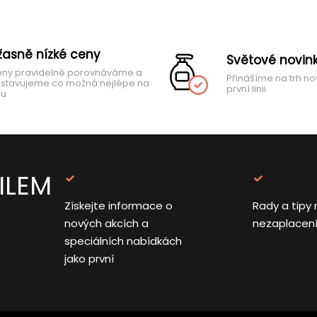
žasně nízké ceny
Světové novin
ny pravidelně porovnáváme a
Přinášíme na trh no
stavujeme co možná nejlépe na
první linii
hu
ILEM
Získejte informace o
Rady a tipy 
nových akcích a
nezaplacen
speciálních nabídkách
jako první