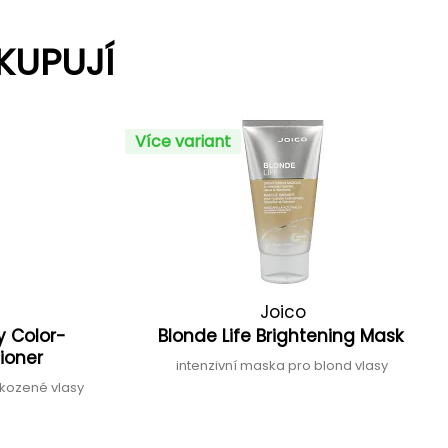
KUPUJÍ
Více variant
Joico
y Color-
Blonde Life Brightening Mask
tioner
intenzivní maska pro blond vlasy
škozené vlasy