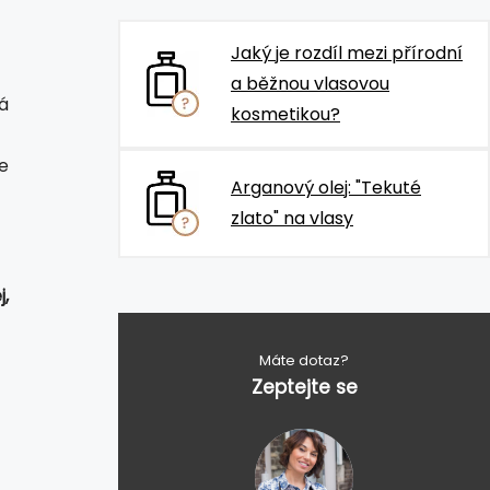
Jaký je rozdíl mezi přírodní
a běžnou vlasovou
á
kosmetikou?
e
Arganový olej: "Tekuté
zlato" na vlasy
j,
Máte dotaz?
Zeptejte se