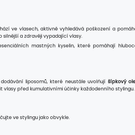
chází ve vlasech, aktivně vyhledává poškození a pomáh
ilnější a zdravěji vypadající vlasy.
 esenciálních mastných kyselin, které pomáhají hluboc
odávání liposomů, které neustále uvolňují
šípkový ole
nit vlasy před kumulativními účinky každodenního stylingu.
ujte ve stylingu jako obvykle.