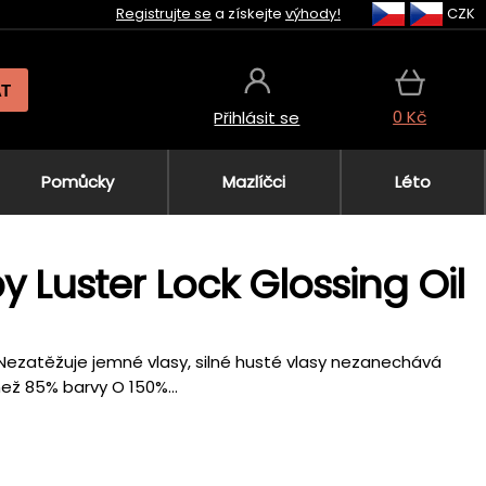
Registrujte se
a získejte
výhody!
CZK
AT
0 Kč
Přihlásit se
Pomůcky
Mazlíčci
Léto
 Luster Lock Glossing Oil
Nezatěžuje jemné vlasy, silné husté vlasy nezanechává
ež 85% barvy O 150%...