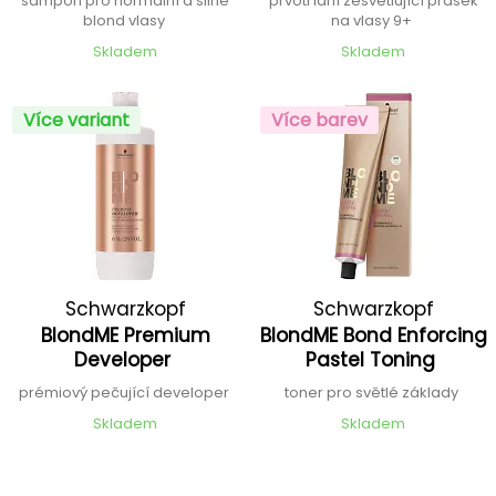
šampon pro normální a silné
prvotřídní zesvětlující prášek
blond vlasy
na vlasy 9+
Skladem
Skladem
Více variant
Více barev
Schwarzkopf
Schwarzkopf
BlondME Premium
BlondME Bond Enforcing
Professional
Professional
Developer
Pastel Toning
prémiový pečující developer
toner pro světlé základy
Skladem
Skladem