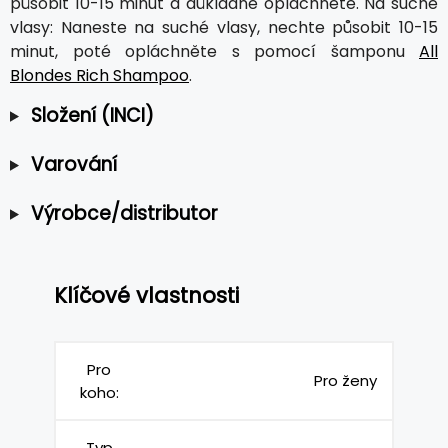
působit 10-15 minut a důkladně opláchněte. Na suché
vlasy: Naneste na suché vlasy, nechte působit 10-15
minut, poté opláchněte s pomocí šamponu
All
Blondes Rich Shampoo
.
Složení (INCI)
Varování
Výrobce/distributor
Klíčové vlastnosti
Pro
Pro ženy
koho:
Typ