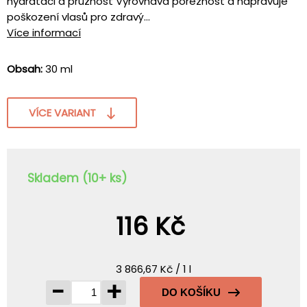
hydrataci a pružnost Vyrovnává poréznost a napravuje
poškození vlasů pro zdravý...
Více informací
Obsah:
30 ml
VÍCE VARIANT
Skladem (10+ ks)
116 Kč
3 866,67 Kč / 1 l
-
+
DO KOŠÍKU