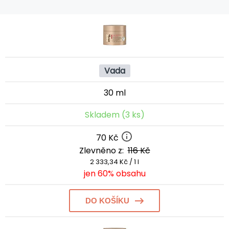
Vada
30 ml
Skladem (3 ks)
70 Kč
Zlevněno z:
116 Kč
2 333,34 Kč / 1 l
jen 60% obsahu
DO KOŠÍKU